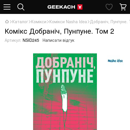
Каталог
Комікси
Комікси Nasha Idea
Добраніч, Пунпуне. 
Комікс Добраніч, Пунпуне. Том 2
Артикул:
NSID245
Написати відгук