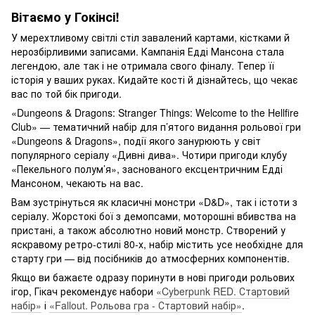
Вітаємо у Гокінсі!
У мерехтливому світлі стіл завалений картами, кістками й
нерозбірливими записами. Кампанія Едді Мансона стала
легендою, але так і не отримала свого фіналу. Тепер її
історія у ваших руках. Кидайте кості й дізнайтесь, що чекає
вас по той бік пригоди.
«Dungeons & Dragons: Stranger Things: Welcome to the Hellfire
Club» — тематичний набір для п’ятого видання рольової гри
«Dungeons & Dragons», події якого занурюють у світ
популярного серіалу «Дивні дива». Чотири пригоди клубу
«Пекельного полум’я», заснованого ексцентричним Едді
Мансоном, чекають на вас.
Вам зустрінуться як класичні монстри «D&D», так і істоти з
серіалу. Жорстокі бої з демопсами, моторошні вбивства на
пристані, а також абсолютно новий монстр. Створений у
яскравому ретро-стилі 80-х, набір містить усе необхідне для
старту гри — від посібників до атмосферних компонентів.
Якщо ви бажаєте одразу поринути в нові пригоди рольових
ігор, Гікач рекомендує набори
«Cyberpunk RED. Стартовий
набір»
і
«Fallout. Рольова гра - Стартовий набір»
.