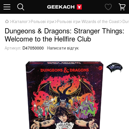
Каталог
Рольові ігри
Рольові ігри Wizards of the Coast
Dun
Dungeons & Dragons: Stranger Things:
Welcome to the Hellfire Club
Артикул:
D47050000
Написати відгук