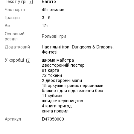
Текст у грі
Багато
Час партії
45+ хвилин
Гравців
3 - 5
Вік
12+
Основний
Рольові ігри
розділ
Додатковий
Настільні ігри, Dungeons & Dragons,
Фентезі
У коробці
ширма майстра
двосторонній постер
91 карта
72 токени
2 двосторонні мапи
15 аркушів ігрових персонажів
блокнот для відстеження бою
11 кубиків
швидке керівництво
4 книги пригод
книга правил
Артикул
D47050000