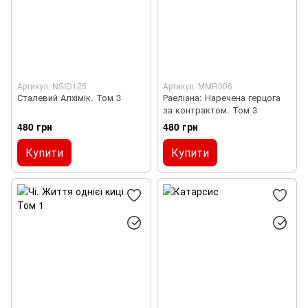
Артикул: NSID125
Артикул: MMR006
Сталевий Алхімік. Том 3
Раеліана: Наречена герцога
за контрактом. Том 3
480 грн
480 грн
Купити
Купити