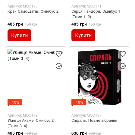
Артикул: MOC170
Артикул: MOC171
Край Самоцвітів. Омнібус 2
Серця Пандори. Омнібус 1
(Томи 1–2)
405 грн
405 грн
450 грн
450 грн
Купити
Купити
−10%
−10%
Артикул: MOC172
Артикул: MOC187
Убивця Акаме. Омнібус 2
Спіраль. Повне зібрання
(Томи 3–4)
405 грн
630 грн
450 грн
700 грн