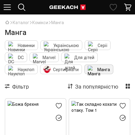
Каталог
Комікси
Манга
Манга
Новинки
Українською
Серії
DC
Marvel
Для дітей
Наукпоп
Сертифікати
Манга
Фільтр
За популярністю