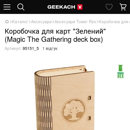
Каталог
Аксесуари
Аксесуари Tower Rex
Коробочка для к
Коробочка для карт "Зелений"
(Magic The Gathering deck box)
Артикул:
95151_5
1 відгук