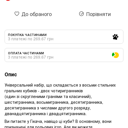
До обраного
Порівняти
ПОКУПКА ЧАСТИНАМИ
3 платежі по 269.67 грн
ОПЛАТА ЧАСТИНАМИ
3 платежі по 269.67 грн
Опис
Універсальний набір, що складається з восьми стильних
гральних кубиків - двох чотиригранників
(один зі скругленими гранями та класичний),
шестигранника, восьмигранника, десятигранника,
десятигранника з числами другого розряду,
дванадцятигранника і двадцятигранника.
Ви питаєте у Гікача, навіщо ці куби? В основному, вони
призначені для рольових ігор. Але ви можете