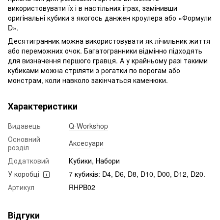
використовувати їх і в настільних іграх, замінивши
оригінальні кубики з якогось данжен кроулера або «Формули
D».
Десятигранник можна використовувати як лічильник життя
або переможних очок. Багатогранники відмінно підходять
для визначення першого гравця. А у крайньому разі такими
кубиками можна стріляти з рогатки по ворогам або
монстрам, коли навколо закінчаться каменюки.
Характеристики
Видавець
Q-Workshop
Основний
Аксесуари
розділ
Додатковий
Кубики, Набори
У коробці
7 кубиків: D4, D6, D8, D10, D00, D12, D20.
Артикул
RHPB02
Відгуки