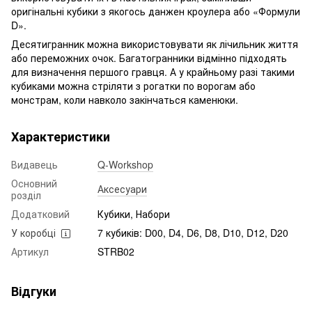
оригінальні кубики з якогось данжен кроулера або «Формули
D».
Десятигранник можна використовувати як лічильник життя
або переможних очок. Багатогранники відмінно підходять
для визначення першого гравця. А у крайньому разі такими
кубиками можна стріляти з рогатки по ворогам або
монстрам, коли навколо закінчаться каменюки.
Характеристики
Видавець
Q-Workshop
Основний
Аксесуари
розділ
Додатковий
Кубики, Набори
У коробці
7 кубиків: D00, D4, D6, D8, D10, D12, D20
Артикул
STRB02
Відгуки