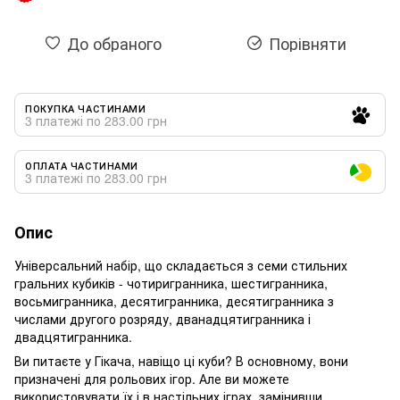
До обраного
Порівняти
ПОКУПКА ЧАСТИНАМИ
3 платежі по 283.00 грн
ОПЛАТА ЧАСТИНАМИ
3 платежі по 283.00 грн
Опис
Універсальний набір, що складається з семи стильних
гральних кубиків - чотиригранника, шестигранника,
восьмигранника, десятигранника, десятигранника з
числами другого розряду, дванадцятигранника і
двадцятигранника.
Ви питаєте у Гікача, навіщо ці куби? В основному, вони
призначені для рольових ігор. Але ви можете
використовувати їх і в настільних іграх, замінивши