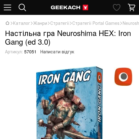
Каталог
Жанри
Стратегії
Стратегії Portal Games
Neurosh
Настільна гра Neuroshima HEX: Iron
Gang (ed 3.0)
Артикул:
57051
Написати відгук