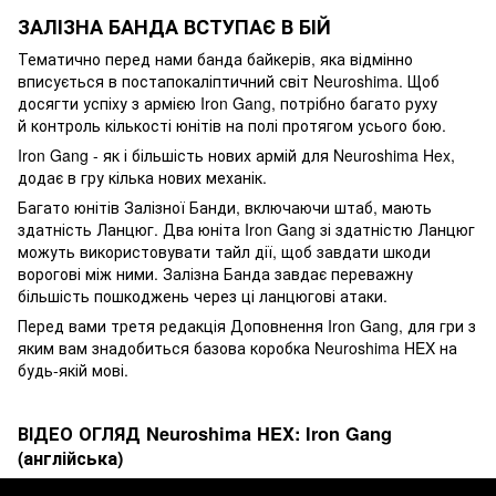
ЗАЛІЗНА БАНДА ВСТУПАЄ В БІЙ
Тематично перед нами банда байкерів, яка відмінно
вписується в постапокаліптичний світ Neuroshima. Щоб
досягти успіху з армією Iron Gang, потрібно багато руху
й контроль кількості юнітів на полі протягом усього бою.
Iron Gang - як і більшість нових армій для Neuroshima Hex,
додає в гру кілька нових механік.
Багато юнітів Залізної Банди, включаючи штаб, мають
здатність Ланцюг. Два юніта Iron Gang зі здатністю Ланцюг
можуть використовувати тайл дії, щоб завдати шкоди
ворогові між ними. Залізна Банда завдає переважну
більшість пошкоджень через ці ланцюгові атаки.
Перед вами третя редакція Доповнення Iron Gang, для гри з
яким вам знадобиться базова коробка Neuroshima HEX на
будь-якій мові.
ВІДЕО ОГЛЯД Neuroshima HEX: Iron Gang
(англійська)