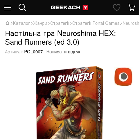
Каталог
Жанри
Стратегії
Стратегії Portal Games
Neurosh
Настільна гра Neuroshima HEX:
Sand Runners (ed 3.0)
Артикул:
POL0007
Написати відгук