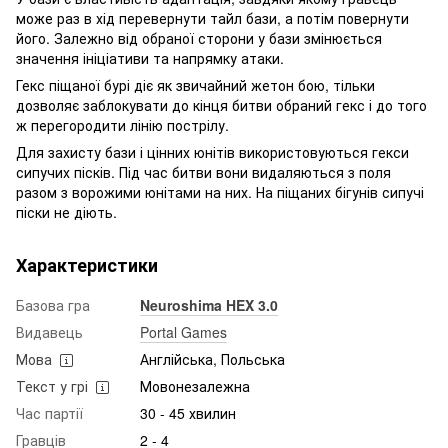
може раз в хід перевернути тайл бази, а потім повернути
його. Залежно від обраної сторони у бази змінюється
значення ініціативи та напрямку атаки.
Гекс піщаної бурі діє як звичайний жетон бою, тільки
дозволяє заблокувати до кінця битви обраний гекс і до того
ж перегородити лінію пострілу.
Для захисту бази і цінних юнітів використовуються гекси
сипучих пісків. Під час битви вони видаляються з поля
разом з ворожими юнітами на них. На піщаних бігунів сипучі
піски не діють.
Характеристики
Базова гра
Neuroshima HEX 3.0
Видавець
Portal Games
Мова
Англійська, Польська
Текст у грі
Мовонезалежна
Час партії
30 - 45 хвилин
Гравців
2 - 4