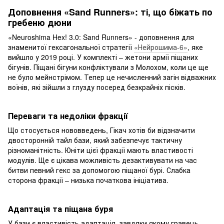
Доповнення «Sand Runners»: ті, що біжать по
гребеню дюни
«Neuroshima Hex! 3.0: Sand Runners» - доповнення для
знаменитої гексагональної стратегії
«Нейрошима-6»
, яке
вийшло у 2019 році. У комплекті – жетони армії піщаних
бігунів. Піщані бігуни конфліктували з Молохом, коли це ще
не було мейнстрімом. Тепер це нечисленний загін відважних
воїнів, які зійшли з глузду посеред безкрайніх пісків.
Переваги та недоліки фракції
Що стосується нововведень, Гікач хотів би відзначити
двосторонній тайл бази, який забезпечує тактичну
різноманітність. Юніти цієї фракції мають властивості
модулів. Ще є цікава можливість дезактивувати на час
битви певний гекс за допомогою піщаної бурі. Слабка
сторона фракції – низька початкова ініціатива.
Адаптація та піщана буря
У бази є властивість адаптація, завдяки якому гравець