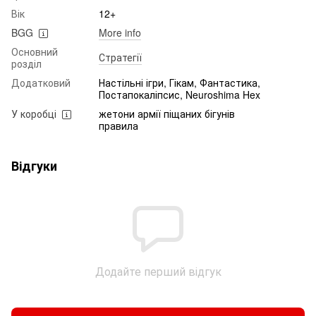
Вік
12+
BGG
More info
Основний
Стратегії
розділ
Додатковий
Настільні ігри, Гікам, Фантастика,
Постапокаліпсис, Neuroshima Hex
У коробці
жетони армії піщаних бігунів
правила
Відгуки
Додайте перший відгук