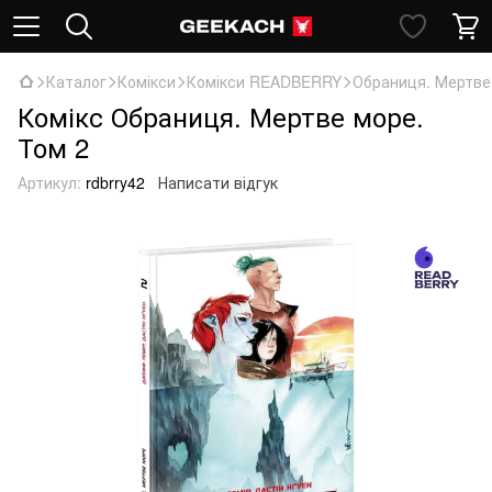
Каталог
Комікси
Комікси READBERRY
Обраниця. Мертве
Комікс Обраниця. Мертве море.
Том 2
Артикул:
rdbrry42
Написати відгук