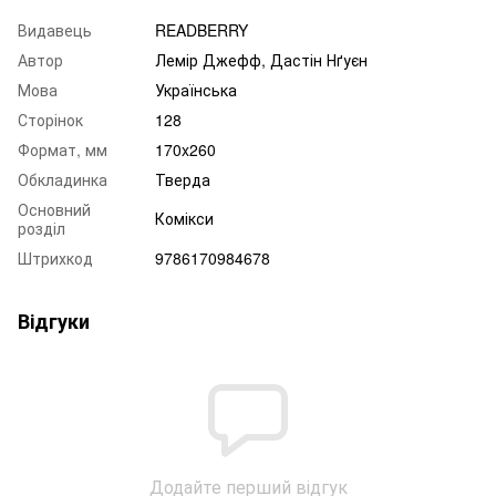
Видавець
READBERRY
Автор
Лемір Джефф, Дастін Нґуєн
Мова
Українська
Сторінок
128
Формат, мм
170x260
Обкладинка
Тверда
Основний
Комікси
розділ
Штрихкод
9786170984678
Відгуки
Додайте перший відгук