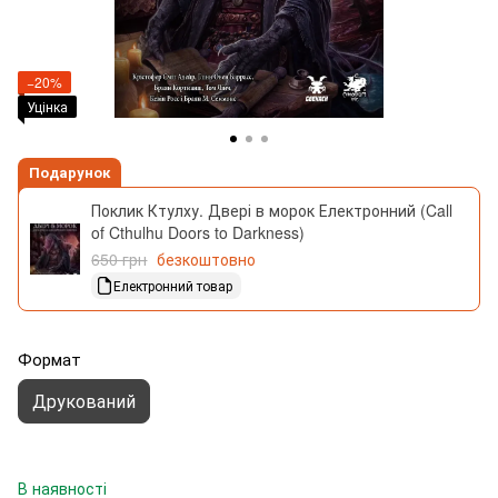
−20%
Уцінка
Подарунок
Поклик Ктулху. Двері в морок Електронний (Call
of Cthulhu Doors to Darkness)
650 грн
безкоштовно
Електронний товар
Формат
Друкований
В наявності