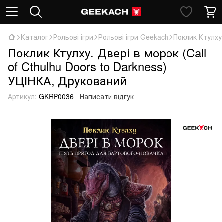
Каталог
Рольові ігри
Рольові ігри Geekach
Поклик Ктулху.
Поклик Ктулху. Двері в морок (Call
of Cthulhu Doors to Darkness)
УЦІНКА, Друкований
Артикул:
GKRP0036
Написати відгук