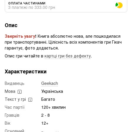
ОПЛАТА ЧАСТИНАМИ
3 платежі по 333.00 грн
Опис
Зверніть увагу
!
Книга абсолютно нова, але пошкодилася
при транспортуванні. Цілісність всіх компонентів гри Гікач
гарантує, фото додається.
Опис гри читайте в
картці гри без дефекту
.
Характеристики
Видавець
Geekach
Мова
Українська
Текст у грі
Багато
Час партії
120+ хвилин
Гравців
2 - 8
Вік
12+
Основний