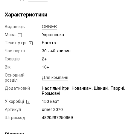
Характеристики
Видавець
ORNER
Мова
Українська
Текст у грі
Багато
Час партії
30 - 40 хвилин
Гравців
2+
Вік
16+
Основний
Для компанії
розділ
Додатковий
Настільні ігри, Новачкам, Швидкі, Творчі,
Розмовні
У коробці
150 карт
Артикул
orner-3070
Штрихкод
4820287250969