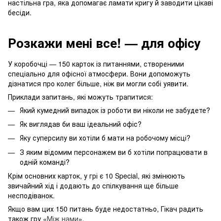
настільна гра, яка допомагає ламати кригу й заводити цікаві
бесіди.
Розкажи мені все! — для офісу
У коробочці — 150 карток із питаннями, створеними
спеціально для офісної атмосфери. Вони допоможуть
дізнатися про колег більше, ніж ви могли собі уявити.
Приклади запитань, які можуть трапитися:
Який кумедний випадок із роботи ви ніколи не забудете?
Як виглядав би ваш ідеальний офіс?
Яку суперсилу ви хотіли б мати на робочому місці?
З яким відомим персонажем ви б хотіли попрацювати в
одній команді?
Крім основних карток, у грі є 10 Special, які змінюють
звичайний хід і додають до спілкування ще більше
несподіванок.
Якщо вам цих 150 питань буде недостатньо, Гікач радить
також гру «
Між нами
».