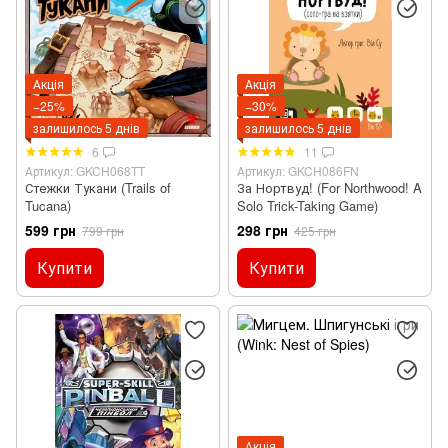
Акція
Акція
−25%
−30%
залишилось 5 днів
залишилось 5 днів
6
11
Артикул: GKCH068TT
Артикул: GKCH086FN
Стежки Тукани (Trails of
За Нортвуд! (For Northwood! A
Tucana)
Solo Trick-Taking Game)
599 грн
298 грн
799 грн
425 грн
Купити
Купити
Акція