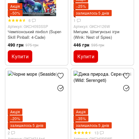
Акція
−25%
−50%
залишилось 5 днів
6
1
Артикул: GKCH093SSP
Артикул: GKCH126W
Чемпіонський пінбол (Super-
Мигцем. Шпигунські ігри
Skill Pinball: 4-Cade)
(Wink: Nest of Spies)
490 грн
446 грн
975 грн
595 грн
Купити
Купити
Акція
Акція
−20%
−35%
залишилось 5 днів
залишилось 5 днів
2
13
Артикул: GKCH214sd
Артикул: GKCH056WS