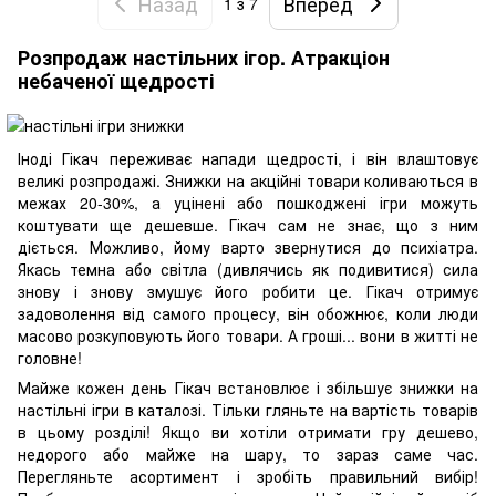
Назад
Вперед
1
з 7
Розпродаж настільних ігор. Атракціон
небаченої щедрості
Іноді Гікач переживає напади щедрості, і він влаштовує
великі розпродажі. Знижки на акційні товари коливаються в
межах 20-30%, а уцінені або пошкоджені ігри можуть
коштувати ще дешевше. Гікач сам не знає, що з ним
діється. Можливо, йому варто звернутися до психіатра.
Якась темна або світла (дивлячись як подивитися) сила
знову і знову змушує його робити це. Гікач отримує
задоволення від самого процесу, він обожнює, коли люди
масово розкуповують його товари. А гроші... вони в житті не
головне!
Майже кожен день Гікач встановлює і збільшує знижки на
настільні ігри в каталозі. Тільки гляньте на вартість товарів
в цьому розділі! Якщо ви хотіли отримати гру дешево,
недорого або майже на шару, то зараз саме час.
Перегляньте асортимент і зробіть правильний вибір!