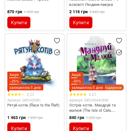
всесвіті Людини-павука
870 грн
2 116 грн
1 450 грн
2 645 грн
Купити
Купити
Акція
Акція
−25%
−30%
залишилось 5 днів
залишилось 5 днів
Подарунок
2
5
Артикул: GKCH208rt
Артикул: GKCH044OKM
Рятуй котів (Race to the Raft)
Острів котів. Мандруй та
малюй (The Isle of Cats
Explore & Draw)
1 463 грн
840 грн
1 950 грн
1 200 грн
Купити
Купити