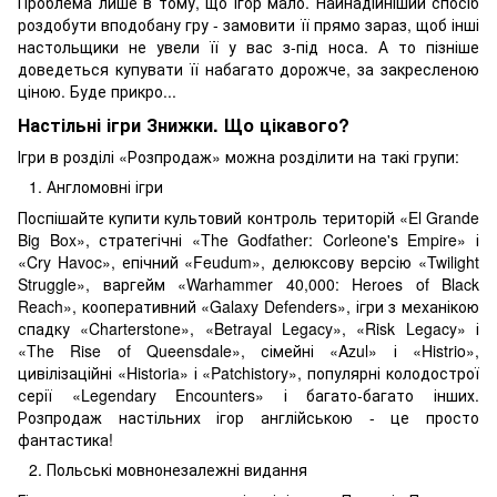
Проблема лише в тому, що ігор мало. Найнадійніший спосіб
роздобути вподобану гру - замовити її прямо зараз, щоб інші
настольщики не увели її у вас з-під носа. А то пізніше
доведеться купувати її набагато дорожче, за закресленою
ціною. Буде прикро...
Настільні ігри Знижки. Що цікавого?
Ігри в розділі «Розпродаж» можна розділити на такі групи:
Англомовні ігри
Поспішайте купити культовий контроль територій «El Grande
Big Box», стратегічні «The Godfather: Corleone's Empire» і
«Cry Havoc», епічний «Feudum», делюксову версію «Twilight
Struggle», варгейм «Warhammer 40,000: Heroes of Black
Reach», кооперативний «Galaxy Defenders», ігри з механікою
спадку «Charterstone», «Betrayal Legacy», «Risk Legacy» і
«The Rise of Queensdale», сімейні «Azul» і «Histrio»,
цивілізаційні «Historia» і «Patchistory», популярні колодострої
серії «Legendary Encounters» і багато-багато інших.
Розпродаж настільних ігор англійською - це просто
фантастика!
Польські мовнонезалежні видання