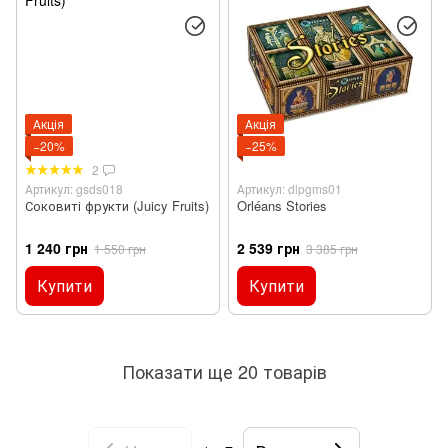
Акція
Акція
−20%
−25%
2
Артикул: gsds018
Артикул: dlpgms01
Соковиті фрукти (Juicy Fruits)
Orléans Stories
1 240 грн
2 539 грн
1 550 грн
3 385 грн
Купити
Купити
Показати ще 20 товарів