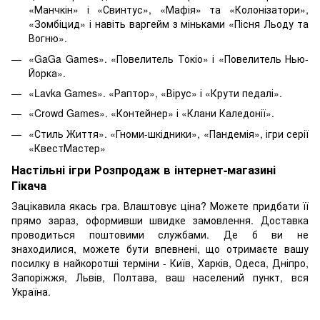
«Манчкін» і «Свинтус», «Мафія» та «Колонізатори»,
«Зомбіцид» і навіть варгейм з міньками «Пісня Льоду та
Вогню».
«GaGa Games». «Повелитель Токіо» і «Повелитель Нью-
Йорка».
«Lavka Games». «Раптор», «Вірус» і «Крути педалі».
«Crowd Games». «Контейнер» і «Клани Каледонії».
«Стиль Життя». «Гноми-шкідники», «Пандемія», ігри серії
«КвестМастер»
Настільні ігри Розпродаж в інтернет-магазині
Гікача
Зацікавила якась гра. Влаштовує ціна? Можете придбати її
прямо зараз, оформивши швидке замовлення. Доставка
проводиться поштовими службами. Де б ви не
знаходилися, можете бути впевнені, що отримаєте вашу
посилку в найкоротші терміни - Київ, Харків, Одеса, Дніпро,
Запоріжжя, Львів, Полтава, ваш населений пункт, вся
Україна.