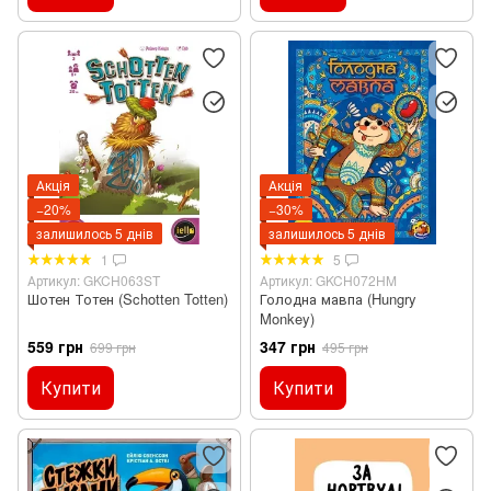
Акція
Акція
−20%
−30%
залишилось 5 днів
залишилось 5 днів
1
5
Артикул: GKCH063ST
Артикул: GKCH072HM
Шотен Тотен (Schotten Totten)
Голодна мавпа (Hungry
Monkey)
559 грн
347 грн
699 грн
495 грн
Купити
Купити