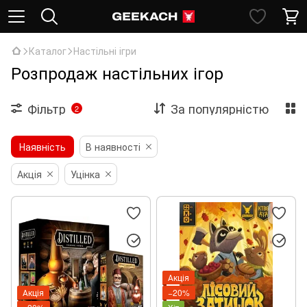
Каталог
Настільні ігри
Розпродаж настільних ігор
Фільтр
За популярністю
2
Наявність
В наявності
Акція
Уцінка
Акція
Акція
−20%