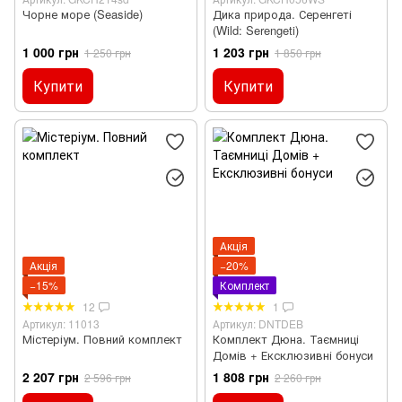
Чорне море (Seaside)
Дика природа. Серенгеті
(Wild: Serengeti)
1 000 грн
1 203 грн
1 250 грн
1 850 грн
Купити
Купити
Акція
Акція
−20%
−15%
Комплект
12
1
Артикул: 11013
Артикул: DNTDEB
Містеріум. Повний комплект
Комплект Дюна. Таємниці
Домів + Ексклюзивні бонуси
2 207 грн
1 808 грн
2 596 грн
2 260 грн