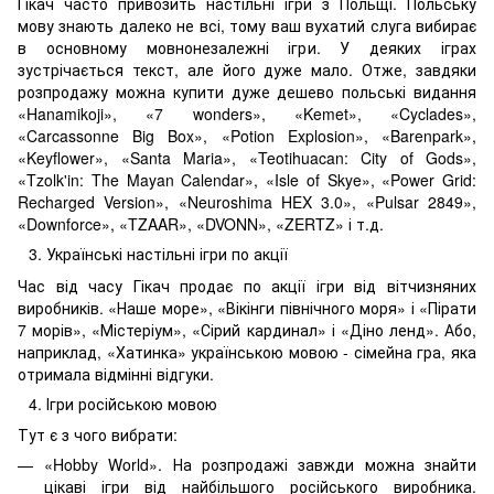
Гікач часто привозить настільні ігри з Польщі. Польську
мову знають далеко не всі, тому ваш вухатий слуга вибирає
в основному мовнонезалежні ігри. У деяких іграх
зустрічається текст, але його дуже мало. Отже, завдяки
розпродажу можна купити дуже дешево польські видання
«Hanamikoji», «7 wonders», «Kemet», «Cyclades»,
«Carcassonne Big Box», «Potion Explosion», «Barenpark»,
«Keyflower», «Santa Maria», «Teotihuacan: City of Gods»,
«Tzolk'in: The Mayan Calendar», «Isle of Skye», «Power Grid:
Recharged Version», «Neuroshima HEX 3.0», «Pulsar 2849»,
«Downforce», «TZAAR», «DVONN», «ZERTZ» і т.д.
Українські настільні ігри по акції
Час від часу Гікач продає по акції ігри від вітчизняних
виробників. «Наше море», «Вікінги північного моря» і «Пірати
7 морів», «Містеріум», «Сірий кардинал» і «Діно ленд». Або,
наприклад, «Хатинка» українською мовою - сімейна гра, яка
отримала відмінні відгуки.
Ігри російською мовою
Тут є з чого вибрати:
«Hobby World». На розпродажі завжди можна знайти
цікаві ігри від найбільшого російського виробника.