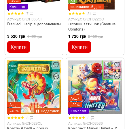
−20%
Хіт
Комплект
залишилось 5 днів
7
34
Артикул: GKCH065full
Артикул: GKCH022CC
Distilled. Набір з доповненням
Лісовий затишок (Creature
Comforts)
3 520 грн
1 720 грн
4 400 грн
2 150 грн
Купити
Купити
Акція
Акція
−20%
−40%
Подарунок
Комплект
8
3
Артикул: GKCH029CL
Артикул: GKCH03536
Коатль (Coatl) + промо
Комплект Marvel United + У