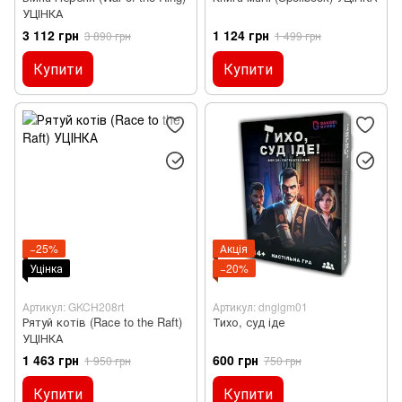
УЦІНКА
3 112 грн
1 124 грн
3 890 грн
1 499 грн
Купити
Купити
−25%
Акція
Уцінка
−20%
Артикул: GKCH208rt
Артикул: dnglgm01
Рятуй котів (Race to the Raft)
Тихо, суд іде
УЦІНКА
1 463 грн
600 грн
1 950 грн
750 грн
Купити
Купити