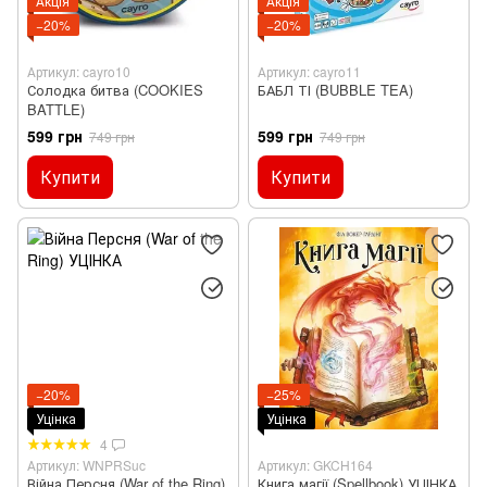
Акція
Акція
−20%
−20%
Артикул: cayro10
Артикул: cayro11
Солодка битва (COOKIES
БАБЛ ТІ (BUBBLE TEA)
BATTLE)
599 грн
599 грн
749 грн
749 грн
Купити
Купити
−20%
−25%
Уцінка
Уцінка
4
Артикул: WNPRSuc
Артикул: GKCH164
Війна Персня (War of the Ring)
Книга магії (Spellbook) УЦІНКА