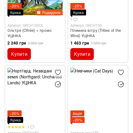
−20%
−25%
Уцінка
Подарунок
Уцінка
1
Артикул: GKCH100OL
Артикул: GKCH159
Ольтре (Oltréé) + промо
Племена вітру (Tribes of the
УЦІНКА
Wind) УЦІНКА
2 240 грн
1 463 грн
2 800 грн
1 950 грн
Купити
Купити
−20%
Акція
Уцінка
−20%
1
Артикул: GKCH160
Артикул: igrm156