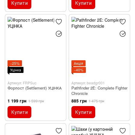
Купити
Купити
−25%
Акція
Уцінка
−40%
Артикул: FRPSuc
Артикул: beadgr001
Форпост (Settlement) УЦІНКА
Pathfinder 2E: Complete Fighter
Chronicle
1 199 грн
885 грн
1 599 грн
1 475 грн
Купити
Купити