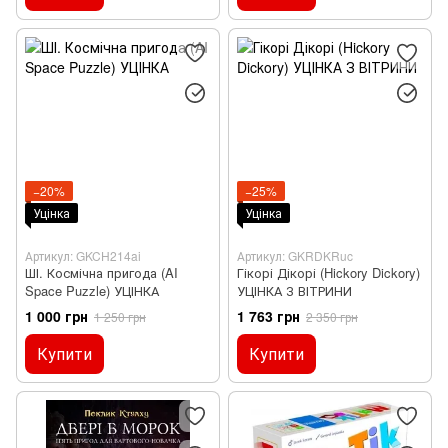
−20%
−25%
Уцінка
Уцінка
Артикул: GKCH214ai
Артикул: GKRDKRuc
ШІ. Космічна пригода (AI
Гікорі Дікорі (Hickory Dickory)
Space Puzzle) УЦІНКА
УЦІНКА З ВІТРИНИ
1 000 грн
1 763 грн
1 250 грн
2 350 грн
Купити
Купити