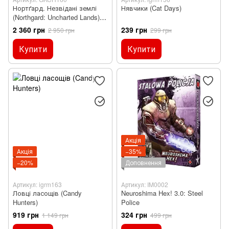
Нортґард. Незвідані землі
Нявчики (Cat Days)
(Northgard: Uncharted Lands)
УЦІНКА
2 360 грн
239 грн
2 950 грн
299 грн
Купити
Купити
Акція
Акція
−35%
−20%
Доповнення
Артикул: igrm163
Артикул: IM0002
Ловці ласощів (Candy
Neuroshima Hex! 3.0: Steel
Hunters)
Police
919 грн
324 грн
1 149 грн
499 грн