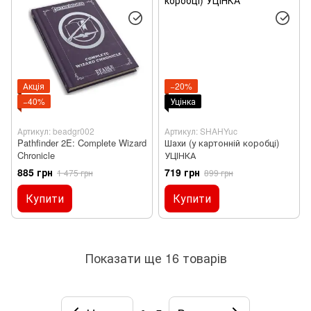
Акція
−20%
−40%
Уцінка
Артикул: beadgr002
Артикул: SHAHYuc
Pathfinder 2E: Complete Wizard
Шахи (у картонній коробці)
Chronicle
УЦІНКА
885 грн
719 грн
1 475 грн
899 грн
Купити
Купити
Показати ще 16 товарів