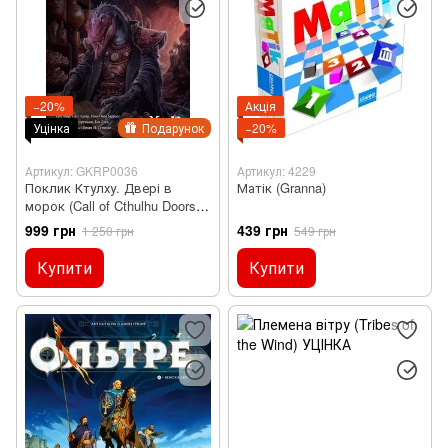
−20%
Акція
Уцінка
Подарунок
−20%
Артикул: GKRP0036
Артикул: 4229
Поклик Ктулху. Двері в
Матік (Granna)
морок (Call of Cthulhu Doors to
Darkness) УЦІНКА,
999 грн
439 грн
1 250 грн
549 грн
Друкований
Купити
Купити