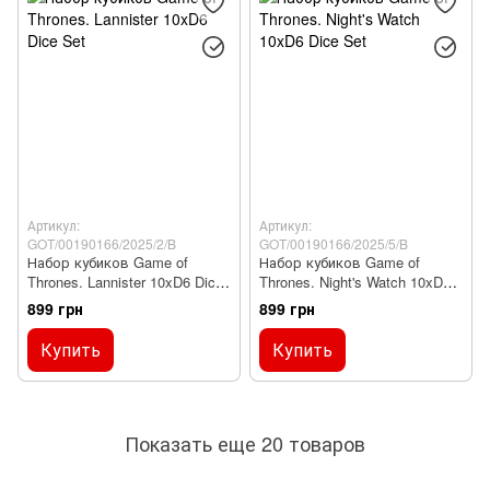
Артикул:
Артикул:
GOT/00190166/2025/2/B
GOT/00190166/2025/5/B
Набор кубиков Game of
Набор кубиков Game of
Thrones. Lannister 10xD6 Dice
Thrones. Night's Watch 10xD6
Set
Dice Set
899 грн
899 грн
Купить
Купить
Показать еще 20 товаров