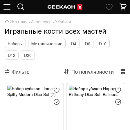
Каталог
Аксессуары
Кубики
Игральные кости всех мастей
Наборы
Металлические
D4
D6
D10
D12
D20
Фильтр
По популярности