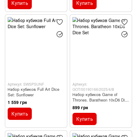
Купить
Купить
Артикул: SWSPSUNF
Артикул:
Набор кубиков Full Art Dice
GOT/00190166/2025/4/B
Набор кубиков Game of
Set: Sunflower
Thrones. Baratheon 10xD6 Dice
1 559 грн
Set
899 грн
Купить
Купить