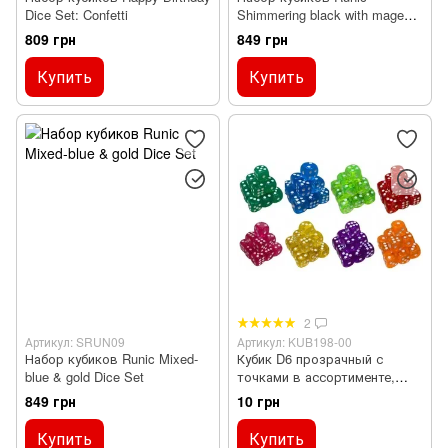
Dice Set: Confetti
Shimmering black with magenta
Dice Set
809 грн
849 грн
Купить
Купить
2
Артикул: SRUN09
Артикул: KUB198-00
Набор кубиков Runic Mixed-
Кубик D6 прозрачный с
blue & gold Dice Set
точками в ассортименте,
Ассорти
849 грн
10 грн
Купить
Купить