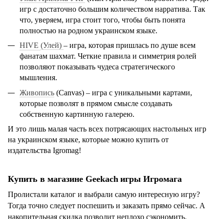
игр с достаточно большим количеством нарратива. Так
что, уверяем, игра стоит того, чтобы быть понята
полностью на родном украинском языке.
HIVE
(Улей)
–
игра, которая пришлась по душе всем
фанатам шахмат. Четкие правила и симметрия ролей
позволяют показывать чудеса стратегического
мышления.
Живопись
(
Canvas
)
–
игра с уникальными картами,
которые позволят в прямом смысле создавать
собственную картинную галерею.
И это лишь малая часть всех потрясающих настольных игр
на украинском языке, которые можно купить от
издательства
Igromag
!
Купить в магазине
Geekach
игр
ы Игромага
Пролистали каталог и выбрали самую интересную игру?
Тогда точно следует поспешить и заказать прямо сейчас. А
накопительная скидка позволит неплохо сэкономить.