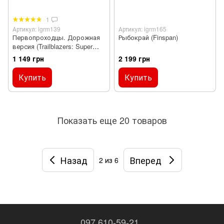
1
Артикул: igrm139
Артикул: igrm165
Первопроходцы. Дорожная
Рыбокрай (Finspan)
версия (Trailblazers: Super
Travel Edition)
1 149 грн
2 199 грн
Купить
Купить
Показать еще 20 товаров
Назад
Вперед
2
из 6
097 610-59-21