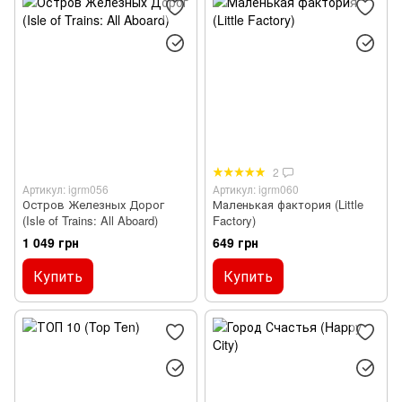
2
Артикул: igrm056
Артикул: igrm060
Остров Железных Дорог
Маленькая фактория (Little
(Isle of Trains: All Aboard)
Factory)
1 049 грн
649 грн
Купить
Купить