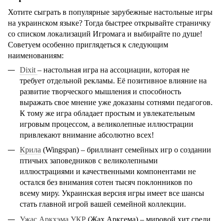
Хотите сыграть в популярные зарубежные настольные игры
на украинском языке? Тогда быстрее открывайте страничку
со списком локализаций Игромага и выбирайте по душе!
Советуем особенно приглядеться к следующим
наименованиям:
Dixit
– настольная игра на ассоциации, которая не
требует отдельной рекламы. Её позитивное влияние на
развитие творческого мышления и способность
выражать свое мнение уже доказаны сотнями педагогов.
К тому же игра обладает простым и увлекательным
игровым процессом, а великолепные иллюстрации
привлекают внимание абсолютно всех!
Крила
(Wingspan) – бриллиант семейных игр о создании
птичьих заповедников с великолепными
иллюстрациями и качественными компонентами не
остался без внимания сотен тысяч поклонников по
всему миру. Украинская версия игры имеет все шансы
стать главной игрой вашей семейной коллекции.
Ужас Аркхэма УКР
(Жах Аркгема) – мировой хит среди