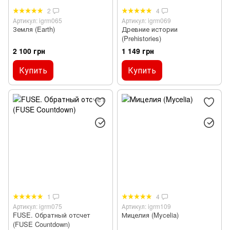
2
4
Артикул: igrm065
Артикул: igrm069
Земля (Earth)
Древние истории
(Prehistories)
2 100 грн
1 149 грн
Купить
Купить
1
4
Артикул: igrm075
Артикул: igrm109
FUSE. Обратный отсчет
Мицелия (Mycelia)
(FUSE Countdown)