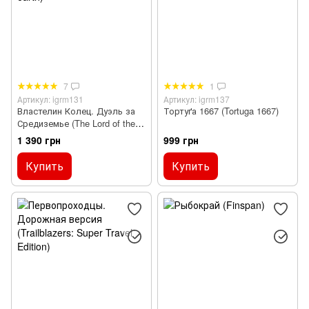
7
1
Артикул: igrm131
Артикул: igrm137
Властелин Колец. Дуэль за
Тортуґа 1667 (Tortuga 1667)
Средиземье (The Lord of the
Rings: Duel for Middle-earth)
1 390 грн
999 грн
Купить
Купить