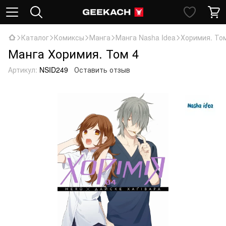
Каталог
Комиксы
Манга
Манга Nasha Idea
Хоримия. То
Манга Хоримия. Том 4
Артикул:
NSID249
Оставить отзыв