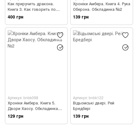
Как приручить дракона.
Хроніки Амбера. Книга 4. Рука
Книга 3. Как говорить по
Оберона. Обкладинка №2
драконьи
400 грн
139 грн
Артикул: bnbk098
Артикул: bnbk122
Хроніки Амбера. Книга 5.
Відьомські двері. Рей
Двори Хаосу. Обкладинка
Бредбері
№2
129 грн
139 грн