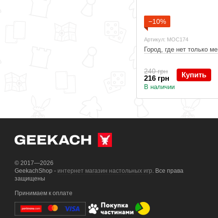
−10%
Артикул: MOC174
Город, где нет только ме
240 грн
Купить
216 грн
В наличии
© 2017—2026
GeekachShop -
интернет магазин настольных игр
. Все права
защищены
Принимаем к оплате