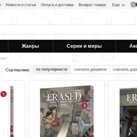
ы
Новости и статьи
Оплата и доставка
Возврат товара
Еще
Жанры
Серии и миры
Ак
меня
по популярности
сначала дешевле
сначала дор
Сортировка: