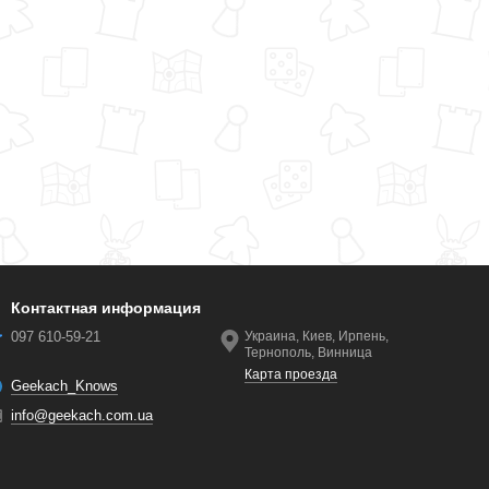
Контактная информация
097 610-59-21
Украина, Киев, Ирпень,
Тернополь, Винница
Карта проезда
Geekach_Knows
info@geekach.com.ua