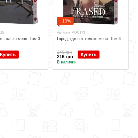
−10%
115
Артикул: MOC173
ет только меня. Том 3
Город, где нет только меня. Том 4
240 грн
Купить
Купить
216 грн
В наличии