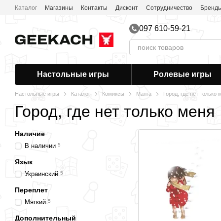
Перейти к основному контенту
Каталог
Магазины
Контакты
Дисконт
Сотрудничество
Бренд
097 610-59-21
Настольные игры
Ролевые игры
Настольные игры
Каталог
Комиксы
Манга
Город, где нет только 
Город, где нет только меня
Наличие
В наличии
5
Язык
Украинский
5
Переплет
Мягкий
5
Дополнительный