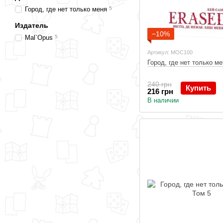
Город, где нет только меня
5
Издатель
−10%
Mal`Opus
5
Артикул: MOC100
Город, где нет только ме
240 грн
Купить
216 грн
В наличии