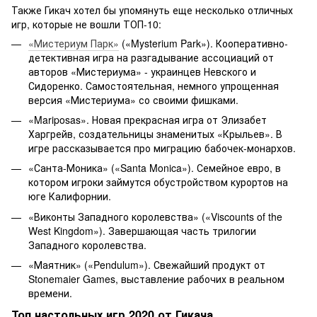
Также Гикач хотел бы упомянуть еще несколько отличных
игр, которые не вошли ТОП-10:
«Мистериум Парк»
(«Mysterium Park»). Кооперативно-
детективная игра на разгадывание ассоциаций от
авторов «Мистериума» - украинцев Невского и
Сидоренко. Самостоятельная, немного упрощенная
версия «Мистериума» со своими фишками.
«Mariposas». Новая прекрасная игра от Элизабет
Харгрейв, создательницы знаменитых «Крыльев». В
игре рассказывается про миграцию бабочек-монархов.
«Санта-Моника» («Santa Monica»). Семейное евро, в
котором игроки займутся обустройством курортов на
юге Калифорнии.
«Виконты Западного королевства» («Viscounts of the
West Kingdom»). Завершающая часть трилогии
Западного королевства.
«Маятник» («Pendulum»). Свежайший продукт от
Stonemaier Games, выставление рабочих в реальном
времени.
Топ настольных игр 2020 от Гикача