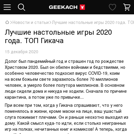
Новости и статьи
Лучшие настольные игры 2020 года. ТО
Лучшие настольные игры 2020
года. ТОП Гикача
15 декабря 2020
Долог был пандемийный год и страшен год по рождестве
Христовом 2020. Был он обилен войнами и бедствиями, но
особенно человечество подкосил вирус COVID-19, коим
на всем божьем свете заразилось более 70 миллионов
человек, а умерло более полутора миллионов. В основном
люди сидели дома и никуда не ходили. Сначала по причине
карантина, а потом уже по привычке...
При всем при том, когда у Гикача спрашивают, что у него
поменялось в жизни, кроме маски на лице, ваш ушастый
слуга пожимает плечами. Он и раньше неохотно выходил из
дому. Какой смысл куда-то идти, если столько неигранных
игр на полках, нечитанных книг и комиксов! А теперь, когда