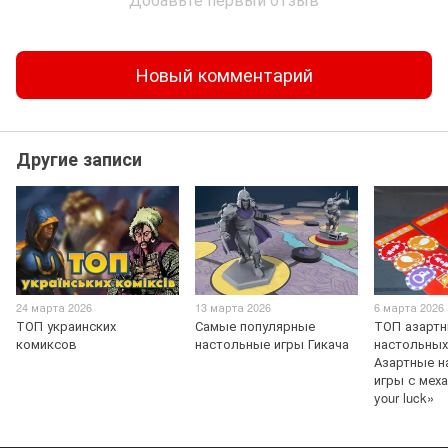
Новый комментарий
Другие записи
24 марта 2026
13 марта 2026
6 марта 2026
ТОП украинских
Самые популярные
ТОП азарт
комиксов
настольные игры Гикача
настольных
Азартные н
игры с мех
your luck»