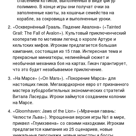
спасением котиков, выполненных в виде фигур
полимино. В конце игры они получат очки за
заполненные каюты, за кошачьи семейства на
корабле, за сокровища и выполненные уроки.
«Осквернённый Грааль. Падение Авалона» («Tainted
Grail: The Fall of Avalon»). Культовый приключенческий
кооператив по мотивам легенд о короле Артуре и
кельтских мифов. Игрокам предлагается большая
кампания, состоящая из 15 глав. Интересная тема и
прекрасные миниатюры, нелинейный сюжет и
необычная механика боя на картах. Гикач гарантирует,
что это будет незабываемое приключение.
«На Марсе» («On Mars»). «Покорение Марса» для
настоящих гиков. Мегахардкорное евро от признанного
мастера зубодробительных экономических стратегий
Витала Ласерды. Игроки займутся созданием колонии
на Марсе.
«Gloomhaven: Jaws of the Lion» («Мрачная гавань:
Челюсти Льва»). Упрощенная версия игры №1 в мире,
приквел «Глумхэвена» со своими находками. Игрокам
предлагается кампания из 25 сценариев, новые
уникальные персонажи, новые монстры и боссы.