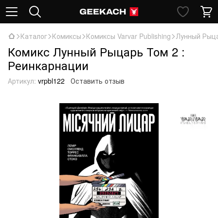
Каталог
Комиксы
Комиксы Varvar Publishing
Лунный Рыца
Комикс Лунный Рыцарь Том 2 :
Реинкарнации
Артикул:
vrpbl122
Оставить отзыв