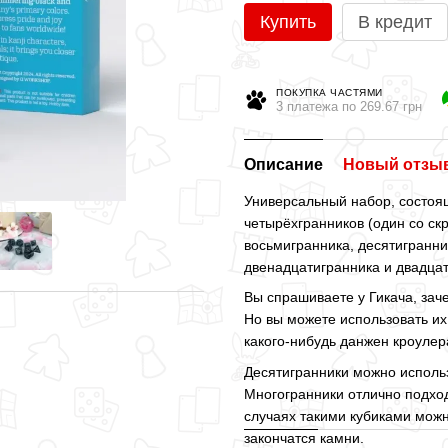
Купить
В кредит
ПОКУПКА ЧАСТЯМИ
3 платежа по 269.67 грн
Описание
Новый отзыв
Универсальный набор, состоящ
четырёхгранников (один со ск
восьмигранника, десятигранни
двенадцатигранника и двадца
Вы спрашиваете у Гикача, зач
Но вы можете использовать их
какого-нибудь данжен кроуле
Десятигранники можно использ
Многогранники отлично подход
случаях такими кубиками можно
закончатся камни.