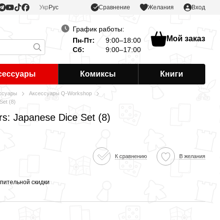
Сравнение
Укр
Рус
Желания
Вход
График работы:
Мой заказ
Пн-Пт:
9:00–18:00
Сб:
9:00–17:00
сессуары
Комиксы
Книги
ссуары
Аксессуары Q-Workshop
Set (8)
s: Japanese Dice Set (8)
К сравнению
В желания
пительной скидки