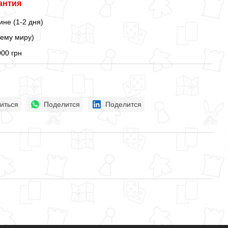
антия
ине (1-2 дня)
сему миру)
000 грн
иться
Поделится
Поделится