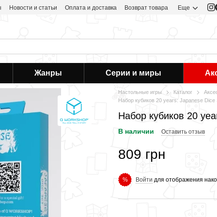
ы
Новости и статьи
Оплата и доставка
Возврат товара
Еще
Жанры
Серии и миры
Ак
Настольные игры
Каталог
Аксе
Набор кубиков 20 years: Japanese Dice 
Набор кубиков 20 year
В наличии
Оставить отзыв
809 грн
Войти
для отображения нако
%