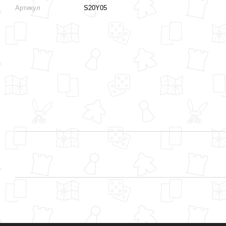
Артикул
S20Y05