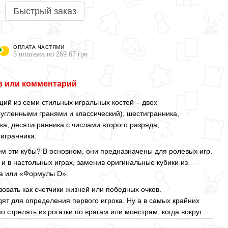
Быстрый заказ
ОПЛАТА ЧАСТЯМИ
3 платежа по 269.67 грн
 или комментарий
ий из семи стильных игральных костей – двох
ругленными гранями и классический), шестигранника,
ка, десятигранника с числами второго разряда,
тигранника.
ем эти кубы? В основном, они предназначены для ролевых игр.
 и в настольных играх, заменив оригинальные кубики из
ра или «Формулы D».
овать как счетчики жизней или победных очков.
ят для определения первого игрока. Ну а в самых крайних
 стрелять из рогатки по врагам или монстрам, когда вокруг