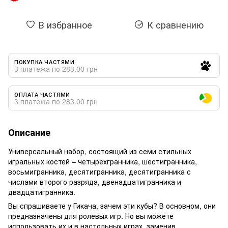
В избранное
К сравнению
ПОКУПКА ЧАСТЯМИ
3 платежа по 283.00 грн
ОПЛАТА ЧАСТЯМИ
3 платежа по 283.00 грн
Описание
Универсальный набор, состоящий из семи стильных
игральных костей – четырёхгранника, шестигранника,
восьмигранника, десятигранника, десятигранника с
числами второго разряда, двенадцатигранника и
двадцатигранника.
Вы спрашиваете у Гикача, зачем эти кубы? В основном, они
предназначены для ролевых игр. Но вы можете
использовать их и в настольных играх, заменив