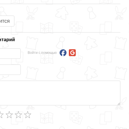
ится
нтарий
Войти с помощью