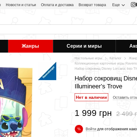
ы
Новости и статьи
Оплата и доставка
Возврат товара
Еще
Жанры
Серии и миры
Ак
Настольные игры
Каталог
Жан
Коллекционные карточные игры Ravens
Набор сокровищ Disney Lorcana: Into The
Набор сокровищ Disney
Illumineer's Trove
Нет в наличии
Оставить отз
1 999 грн
2 499 
Войти
для отображения нако
%