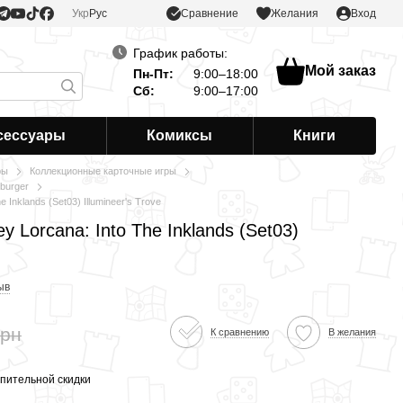
Сравнение
Укр
Рус
Желания
Вход
График работы:
Мой заказ
Пн-Пт:
9:00–18:00
Сб:
9:00–17:00
сессуары
Комиксы
Книги
ры
Коллекционные карточные игры
burger
 Inklands (Set03) Illumineer's Trove
 Lorcana: Into The Inklands (Set03)
ыв
грн
К сравнению
В желания
пительной скидки