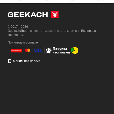
© 2017—2026
GeekachShop -
интернет магазин настольных игр
. Все права
защищены
Принимаем к оплате
Мобильная версия