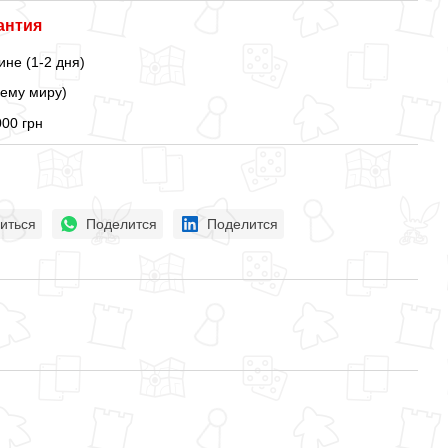
антия
ине (1-2 дня)
сему миру)
000 грн
иться
Поделится
Поделится