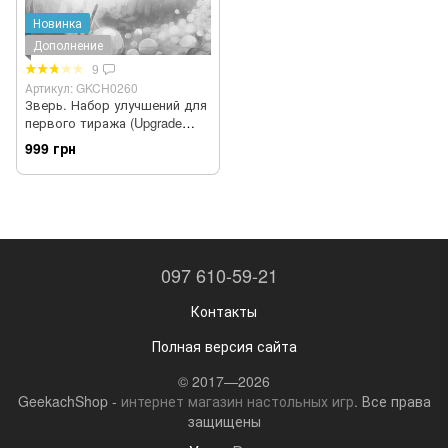
Новинка
Дополнение
9
Артикул: GKCH0260
Зверь. Набор улучшений для
первого тиража (Upgrade
Pack)
999 грн
097 610-59-21
Контакты
Полная версия сайта
© 2017—2026
GeekachShop -
интернет магазин настольных игр
. Все права
защищены