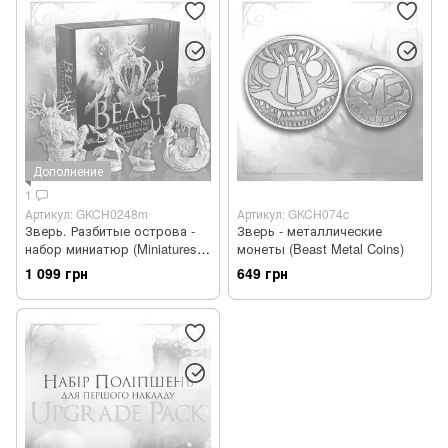
Дополнение
1
Артикул: GKCH0248m
Артикул: GKCH074c
Зверь. Разбитые острова -
Зверь - металлические
набор миниатюр (Miniatures:
монеты (Beast Metal Coins)
Shattered Isles)
1 099 грн
649 грн