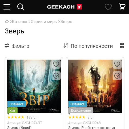
Каталог
Серии и миры
Зверь
Зверь
Фильтр
По популярности
Новинка
Новинка
Хит
Дополнение
183
8
Артикул: GKCH074BT
Артикул: GKCH0248
Зверь (Beast)
Зверь. Разбитые острова