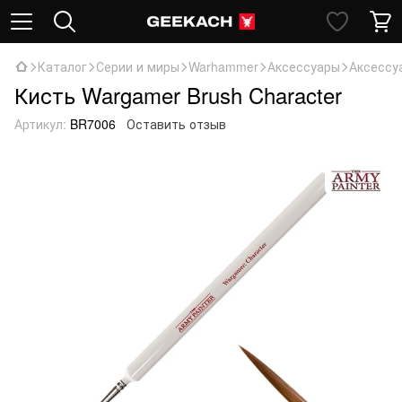
Каталог
Серии и миры
Warhammer
Аксессуары
Аксессуа
Кисть Wargamer Brush Character
Артикул:
BR7006
Оставить отзыв