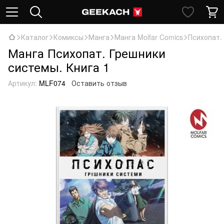
Каталог
Комиксы
Манга
Манга Molfar Comics
Психопат.
Манга Психопат. Грешники
системы. Книга 1
Артикул:
MLF074
Оставить отзыв