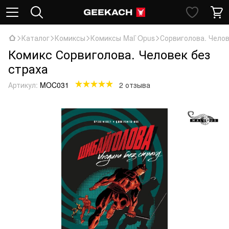
Каталог
Комиксы
Комиксы Mal`Opus
Сорвиголова. Челов
Комикс Сорвиголова. Человек без
страха
Артикул:
MOC031
2 отзыва