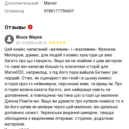
Дополнительный
Marvel
Штрихкод
9786177756407
Отзывы
2
Bruce Wayne
20.12.2023 в 09:12
Цей комікс написаний «великим» і «жахливим» Френком
Міллером, думаю, для людей з комікс культури це вже
багато про що говорить. Якщо ви не знайомі з цим автором
то саме він написав більшість класичних історій для
Marvel/DC, наприклад, з під його пера вийшов Бетмен: рік
перший. Отже, як сценарист він геній і в цьому коміксі
історія просто неймовірна, персонажі живі, ти віриш їм. Про
історію можна казати багато, але найкраще навіть не
доповнення, а повноцінна частина цієї історії це малюнок
Джона Роміти мл. Якщо ви думаєте про купівлю комікса то я
би його купив як мінімум через цей малюнок, він ідеально
доповнює сюжет. Українське видання шикарне, тверда
обкладинка з виділеними літерами, сторінки, додаткові
матеріали.