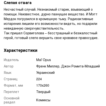
Слепая отвага
Несчастный случай. Незнакомый старик, взывающий о
помощи. Неизвестное, дурно пахнущее вещество. И Мэтт
Мердок погрузился в кромешную тьму. Радиоактивные
испарения лишили его возможности видеть, но подарили
невиданную сверхчувствительность.
Так пришел Сорвиголова – бесстрашный и безжалостный
герой, готовый слепо вершить свое кровавое правосудие.
Характеристики
Издатель
Mal`Opus
Автор
Френк Миллер, Джон Ромита-Младший
Язык
Украинский
Страниц
224
Формат, мм
170х260
Переплет
Твердый
Основной
Комиксы
раздел