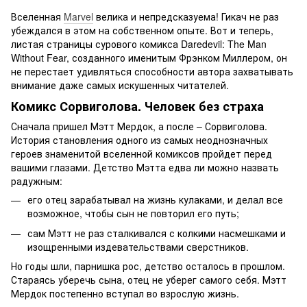
Вселенная
Marvel
велика и непредсказуема! Гикач не раз
убеждался в этом на собственном опыте. Вот и теперь,
листая страницы сурового комикса Daredevil: The Man
Without Fear, созданного именитым Фрэнком Миллером, он
не перестает удивляться способности автора захватывать
внимание даже самых искушенных читателей.
Комикс Сорвиголова. Человек без страха
Сначала пришел Мэтт Мердок, а после – Сорвиголова.
История становления одного из самых неоднозначных
героев знаменитой вселенной комиксов пройдет перед
вашими глазами. Детство Мэтта едва ли можно назвать
радужным:
его отец зарабатывал на жизнь кулаками, и делал все
возможное, чтобы сын не повторил его путь;
сам Мэтт не раз сталкивался с колкими насмешками и
изощренными издевательствами сверстников.
Но годы шли, парнишка рос, детство осталось в прошлом.
Стараясь уберечь сына, отец не уберег самого себя. Мэтт
Мердок постепенно вступал во взрослую жизнь.