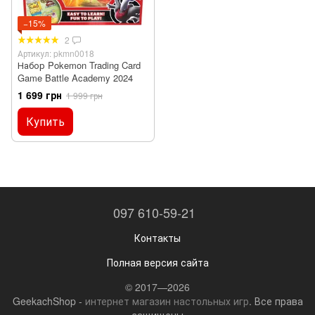
−15%
2
Артикул: pkmn0018
Набор Pokemon Trading Card
Game Battle Academy 2024
1 699 грн
1 999 грн
Купить
097 610-59-21
Контакты
Полная версия сайта
© 2017—2026
GeekachShop -
интернет магазин настольных игр
. Все права