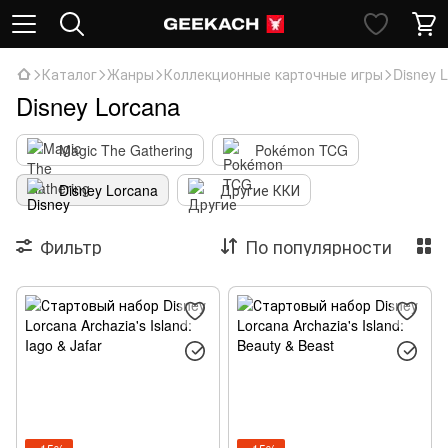
Каталог
Жанры
Коллекционные карточные игры
Disney 
Disney Lorcana
Magic The Gathering
Pokémon TCG
Disney Lorcana
Другие ККИ
Фильтр
По популярности