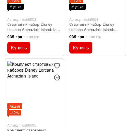
−15%
−15%
Уценка
Уценка
Артикул: dslr0003
Артикул: dslr0004
Стартовый набор Disney
Стартовый набор Disney
Lorcana Archazia's Island: Iago
Lorcana Archazia's Island:
& Jafar
Beauty & Beast
935 грн
935 грн
1 100 грн
1 100 грн
Купить
Купить
Акция
−12%
Артикул: dslr0005
Комплект стартовых