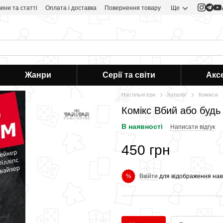
ини та статті
Оплата і доставка
Повернення товару
Ще
Жанри
Серії та світи
Акс
Настільні ігри
Каталог
Комікси
Комікс Вбий або будь
В наявності
Написати відгук
450 грн
Ввійти
для відображення нак
%