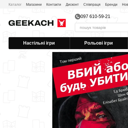
Перейти до основного контенту
Каталог
Магазини
Контакти
Дисконт
Співпраця
Бренди
Нов
097 610-59-21
Настільні ігри
Рольові ігри