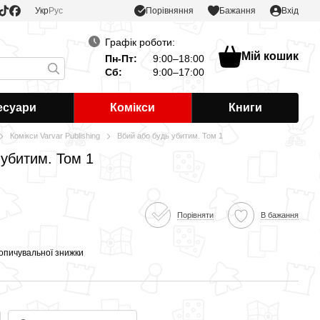
Порівняння
Укр
Рус
Бажання
Вхід
Графік роботи:
Мій кошик
Пн-Пт:
9:00–18:00
Сб:
9:00–17:00
есуари
Комікси
Книги
Комікси Varvar Publishing
Вбий або будь убитим. Том 1
 убитим. Том 1
Порівняти
В бажання
опичувальної знижки