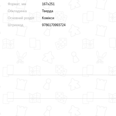
Формат, мм
167х251
Обкладинка
Тверда
Основний розділ
Комікси
Штрихкод
9786170993724