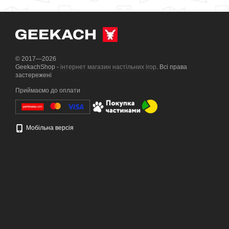
© 2017—2026
GeekachShop -
інтернет магазин настільних ігор
. Всі права
застережені
Приймаємо до оплати
Мобільна версія