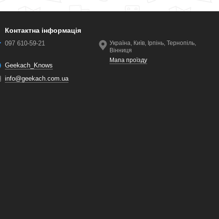
Контактна інформація
097 610-59-21
Україна, Київ, Ірпінь, Тернопіль,
Вінниця
Мапа проїзду
Geekach_Knows
info@geekach.com.ua