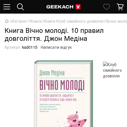
Каталог
Книги
Книги Клуб сімейного дозвілля
Вічно моло
Книга Вічно молоді. 10 правил
довголіття. Джон Медіна
Артикул:
ksd0115
Написати відгук