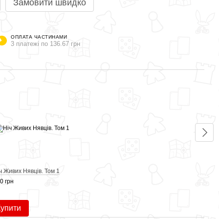
Замовити швидко
ОПЛАТА ЧАСТИНАМИ
3 платежі по 136.67 грн
Раз
ч Живих Нявців. Том 1
Вовчи
0 грн
410 г
Купити
59