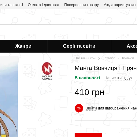
ини та статті
Оплата і доставка
Повернення товару
Угода користувача
Жанри
Серії та світи
Акс
Настільні ігри
Каталог
Комікси
Манга Вовчиця і Прян
В наявності
Написати відгук
410 грн
Ввійти
для відображення нак
%