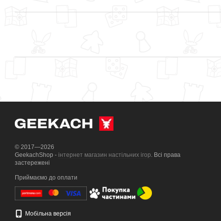
© 2017—2026
GeekachShop -
інтернет магазин настільних ігор
. Всі права
застережені
Приймаємо до оплати
Мобільна версія