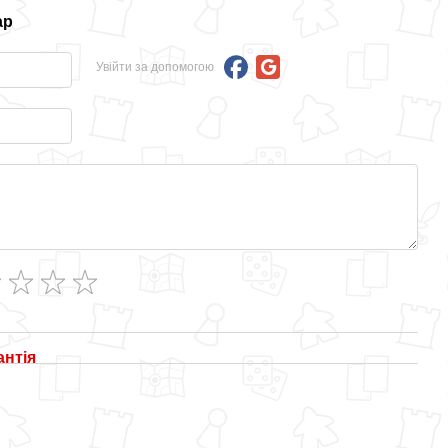
ар
Увійти за допомогою
антія