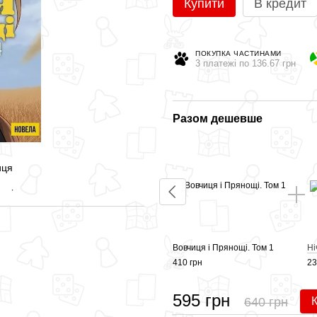
Купити
В кредит
ПОКУПКА ЧАСТИНАМИ
3 платежі по 136.67 грн
Разом дешевше
Вовчиця і Прянощі. Том 1
Ні
410 грн
23
595 грн
640 грн