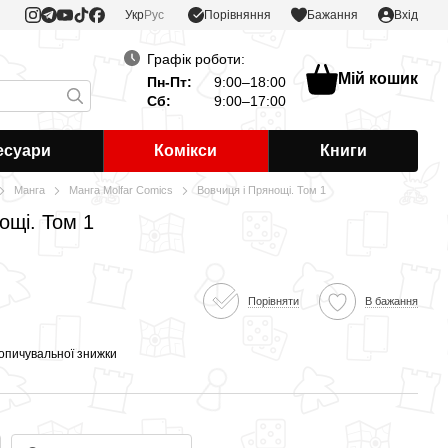
Порівняння
Укр
Рус
Бажання
Вхід
Графік роботи:
Мій кошик
Пн-Пт:
9:00–18:00
Сб:
9:00–17:00
есуари
Комікси
Книги
Манга
Манга Molfar Comics
Вовчиця і Прянощі. Том 1
ощі. Том 1
Порівняти
В бажання
опичувальної знижки