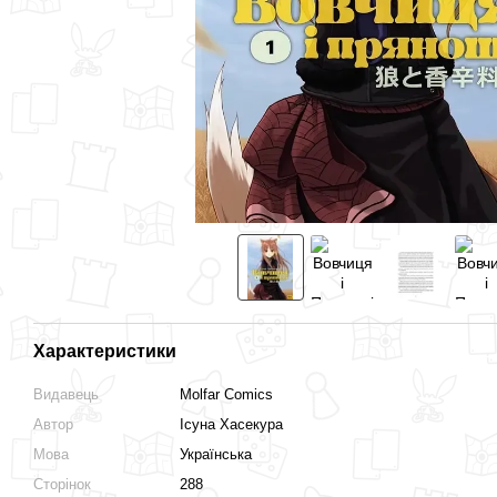
Характеристики
Видавець
Molfar Comics
Автор
Ісуна Хасекура
Мова
Українська
Сторінок
288