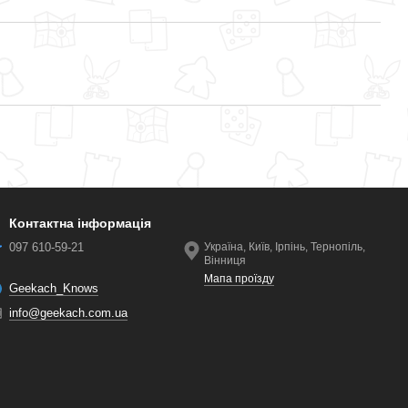
Контактна інформація
097 610-59-21
Україна, Київ, Ірпінь, Тернопіль,
Вінниця
Мапа проїзду
Geekach_Knows
info@geekach.com.ua