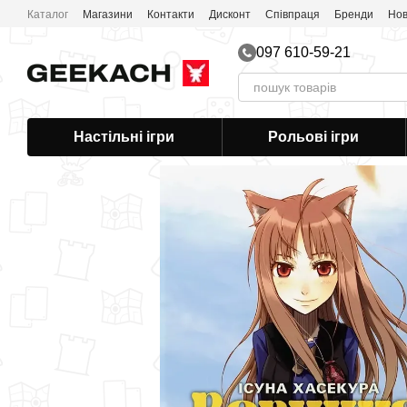
Перейти до основного контенту
Каталог
Магазини
Контакти
Дисконт
Співпраця
Бренди
Нов
Публічна оферта
097 610-59-21
Настільні ігри
Рольові ігри