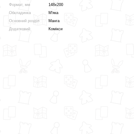
Формат, мм
148х200
Обкладинка
М'яка
Основний розділ
Манга
Додатковий
Комікси