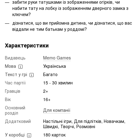
забити руки татушками із зображеннями огірків, чи
набити тату на лобку із зображенням дверного замка з
ключем?
дізнатися, що ви прийомна дитина, чи дізнатися, що вас
віддали не тим батькам у роддомі?
Характеристики
Видавець
Memo Games
Мова
Українська
Текст у грі
Багато
Час партії
15 - 30 хвилин
Гравців
2+
Вік
16+
Основний
Для компанії
розділ
Додатковий
Настільні ігри, Для підлітків, Новачкам,
Швидкі, Творчі, Розмовні
У коробці
180 карток