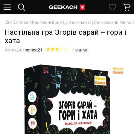
Каталог
Настільні ігри
Для компанії
Для компанії Memo
Настільна гра Згорів сарай – гори і
хата
Артикул:
memog21
1 відгук