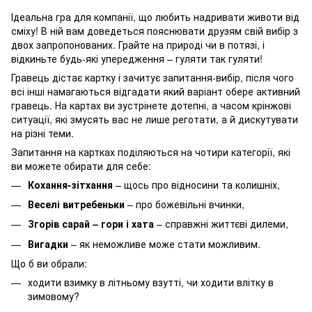
Ідеальна гра для компанії, що любить надривати животи від
сміху! В ній вам доведеться пояснювати друзям свій вибір з
двох запропонованих. Грайте на природі чи в потязі, і
відкиньте будь-які упередження – гуляти так гуляти!
Гравець дістає картку і зачитує запитання-вибір, після чого
всі інші намагаються відгадати який варіант обере активний
гравець. На картах ви зустрінете дотепні, а часом крінжові
ситуації, які змусять вас не лише реготати, а й дискутувати
на різні теми.
Запитання на картках поділяються на чотири категорії, які
ви можете обирати для себе:
Кохання-зітхання
– щось про відносини та колишніх,
Веселі витребеньки
– про божевільні вчинки,
Згорів сарай – гори і хата
– справжні життєві дилеми,
Вигадки
– як неможливе може стати можливим.
Що б ви обрали:
ходити взимку в літньому взутті, чи ходити влітку в
зимовому?