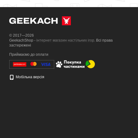
© 2017—2026
GeekachShop -
інтернет магазин настільних ігор
. Всі права
застережені
Приймаємо до оплати
Мобільна версія