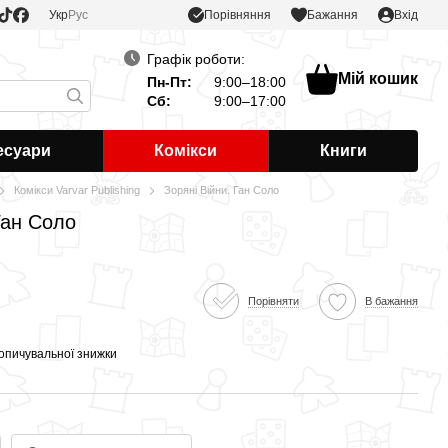
Порівняння
Укр
Рус
Бажання
Вхід
Графік роботи:
Мій кошик
Пн-Пт:
9:00–18:00
Сб:
9:00–17:00
есуари
Комікси
Книги
Комікси Varvar Publishing
Зоряні Війни. Ган Соло
Ган Соло
Порівняти
В бажання
опичувальної знижки