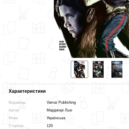
Характеристики
Видавець
Varvar Publishing
Автор
Марджорі Лью
Мова
Українська
Сторінок
120