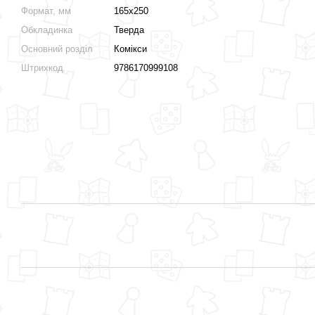
Формат, мм
165х250
Обкладинка
Тверда
Основний розділ
Комікси
Штрихкод
9786170999108