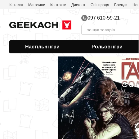
Перейти до основного контенту
Каталог
Магазини
Контакти
Дисконт
Співпраця
Бренди
Нов
097 610-59-21
Настільні ігри
Рольові ігри