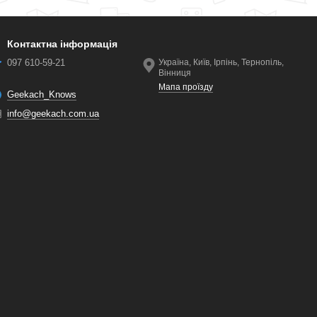
Контактна інформація
097 610-59-21
Україна, Київ, Ірпінь, Тернопіль,
Вінниця
Мапа проїзду
Geekach_Knows
info@geekach.com.ua