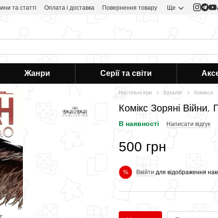
ини та статті
Оплата і доставка
Повернення товару
Ще
Жанри
Серії та світи
Акс
Настільні ігри
Каталог
Комікси
Комікс Зоряні Війни. 
В наявності
Написати відгук
500 грн
Ввійти
для відображення нак
%