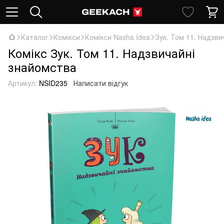
Каталог
Комікси
Комікси Nasha Idea
Зук. Том 11. Надзв
Комікс Зук. Том 11. Надзвичайні
знайомства
Артикул:
NSID235
Написати відгук