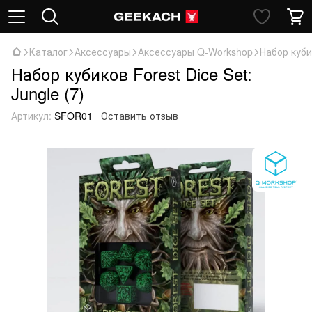
Каталог
Аксессуары
Аксессуары Q-Workshop
Набор кубик
Набор кубиков Forest Dice Set:
Jungle (7)
Артикул:
SFOR01
Оставить отзыв