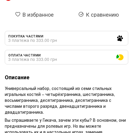
В избранное
К сравнению
ПОКУПКА ЧАСТЯМИ
3 платежа по 333.00 грн
ОПЛАТА ЧАСТЯМИ
3 платежа по 333.00 грн
Описание
Универсальный набор, состоящий из семи стильных
игральных костей – четырёхгранника, шестигранника,
восьмигранника, десятигранника, десятигранника с
числами второго разряда, двенадцатигранника и
двадцатигранника.
Вы спрашиваете у Гикача, зачем эти кубы? В основном, они
предназначены для ролевых игр. Но вы можете
использовать их и в настольных играх, заменив