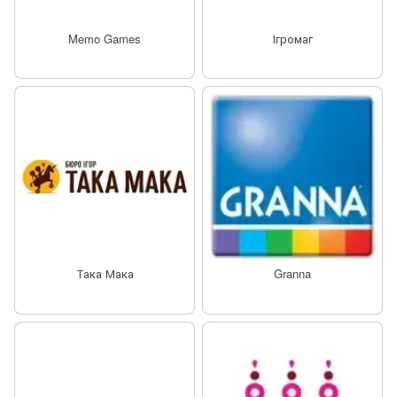
Memo Games
Ігромаг
Така Мака
Granna