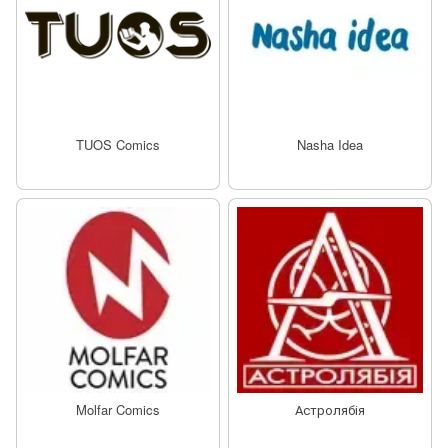
TUOS Comics
Nasha Idea
Molfar Comics
Астролябія