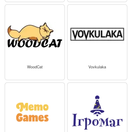
WoodCat
Vovkulaka