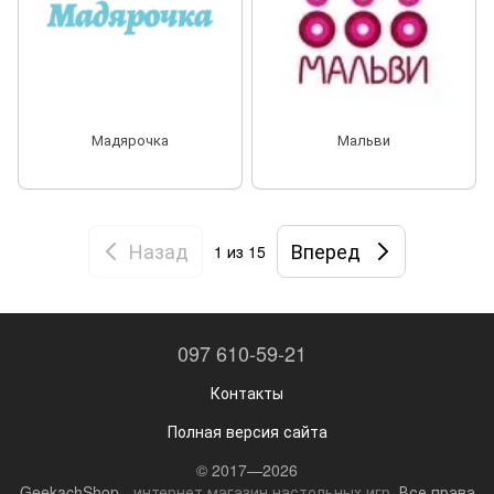
Мадярочка
Мальви
Назад
Вперед
1
из 15
097 610-59-21
Контакты
Полная версия сайта
© 2017—2026
GeekachShop -
интернет магазин настольных игр
. Все права