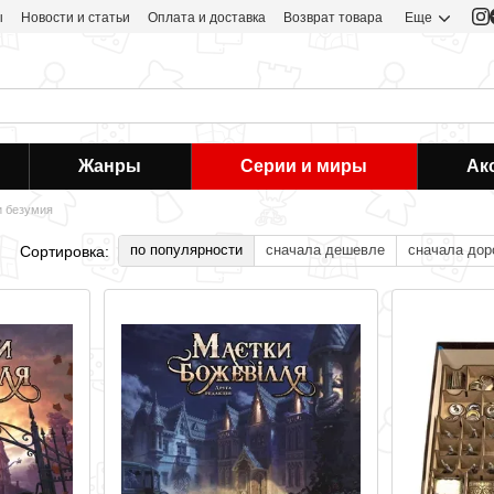
ы
Новости и статьи
Оплата и доставка
Возврат товара
Еще
Жанры
Серии и миры
Ак
 безумия
по популярности
сначала дешевле
сначала дор
Сортировка: