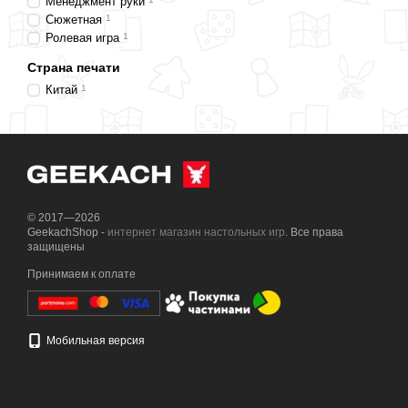
Менеджмент руки
Сюжетная
1
Ролевая игра
1
Страна печати
Китай
1
© 2017—2026
GeekachShop -
интернет магазин настольных игр
. Все права
защищены
Принимаем к оплате
Мобильная версия