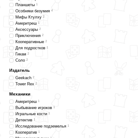
Планшеты
1
Особняки безумия
4
Мифы Ктулху
2
Америтреш
1
Аксессуары
2
Приключения
2
Кооперативные
2
Для подростков
1
Гикам
2
Соло
2
Издатель
Geekach
2
Tower Rex
2
Механики
Америтреш
1
Выбывание игроков
1
Игральные кости
1
Детектив
1
Исследование подземелья
1
Кооператив
1
1