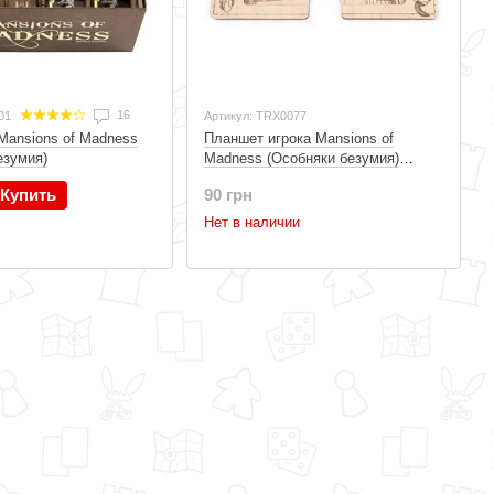
16
01
Артикул: TRX0077
Mansions of Madness
Планшет игрока Mansions of
езумия)
Madness (Особняки безумия)
Player Board
Купить
90 грн
Нет в наличии