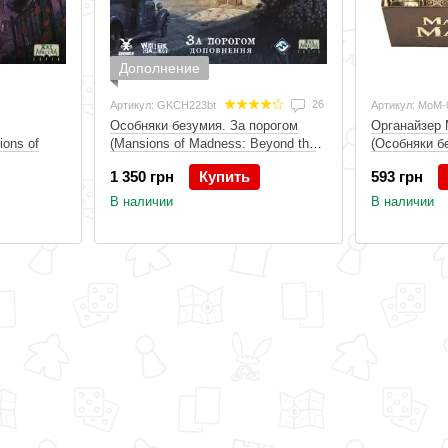
Дополнение
26
Артикул: GKCH223bt
Артикул: MoM-
Особняки безумия. За порогом
Органайзер 
ons of
(Mansions of Madness: Beyond the
(Особняки б
Threshold)
1 350 грн
Купить
593 грн
В наличии
В наличии