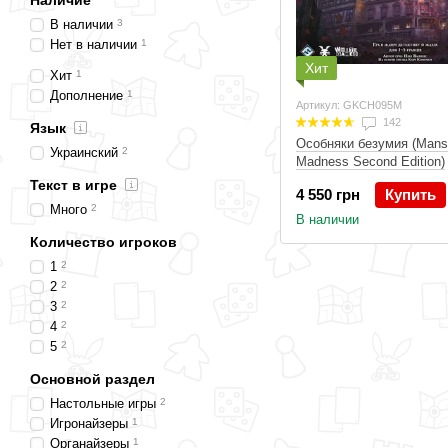
Наличие
В наличии
3
Нет в наличии
1
Хит
Хит
1
Дополнение
1
Артикул: GKCH095M
142
Язык
Особняки безумия (Mansi
Украинский
2
Madness Second Edition)
Текст в игре
4 550 грн
Купить
Много
2
В наличии
Количество игроков
1
2
2
2
3
2
4
2
5
2
Основной раздел
Настольные игры
2
Игронайзеры
1
Органайзеры
1