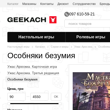
Перейти к основному контенту
Каталог
Магазины
Контакты
Дисконт
Сотрудничество
Бренд
097 610-59-21
Настольные игры
Ролевые игры
Настольные игры
Каталог
Серии и миры
Ужас Аркхэма
Особняки
Особняки безумия
Ужас Аркхэма. Карточная игра
Ужас Аркхэма. Третья редакция
Особняки безумия
Цена, грн
От Цена, грн
До Цена, грн
OK