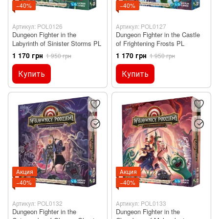
−40%
−40%
Артикул: POL0126
Артикул: POL0127
Dungeon Fighter in the
Dungeon Fighter in the Castle
Labyrinth of Sinister Storms PL
of Frightening Frosts PL
1 170 грн
1 170 грн
1 950 грн
1 950 грн
Купить
Купить
Акция
Акция
−40%
−40%
Артикул: POL0132
Артикул: POL0133
Dungeon Fighter in the
Dungeon Fighter in the