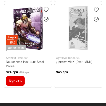
Акция
−35%
Дополнение
Артикул: IM0002
Артикул: rebel004
Neuroshima Hex! 3.0: Steel
Диксит MNK (Dixit: MNK)
Police
324 грн
945 грн
499 грн
Купить