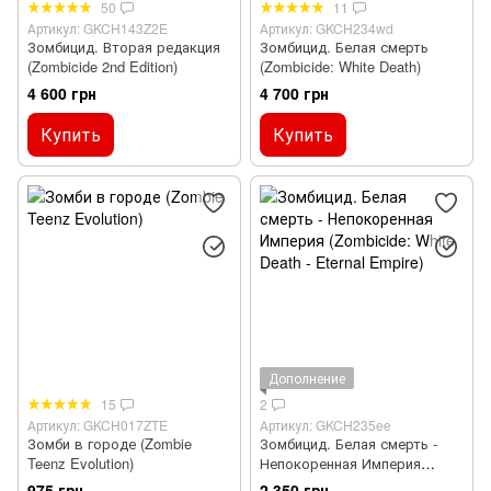
50
11
Артикул: GKCH143Z2E
Артикул: GKCH234wd
Зомбицид. Вторая редакция
Зомбицид. Белая смерть
(Zombicide 2nd Edition)
(Zombicide: White Death)
4 600 грн
4 700 грн
Купить
Купить
Дополнение
15
2
Артикул: GKCH017ZTE
Артикул: GKCH235ee
Зомби в городе (Zombie
Зомбицид. Белая смерть -
Teenz Evolution)
Непокоренная Империя
(Zombicide: White Death -
975 грн
2 350 грн