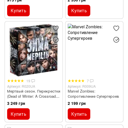
Eternal Empire)
Купить
Купить
19
7
Артикул: R020UA
Артикул: R009UA
Мертвый сезон. Перекрестки
Marvel Zombies:
(Dead of Winter: A Crossroads
Сопротивление Супергероев
Game)
3 249 грн
2 199 грн
Купить
Купить