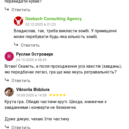
перекидати кубик?
Ответить
Geekach Consulting Agency
02.12.2025 в 21:23
Владислав, так, треба викласти зомбі. У приміщенні
може перебувати будь-яка кількість зомбі.
Ответить
Руслан Островерх
24.10.2025 в 08:45
Вітаю! Скажіть, а після проходження усіх квестів (завдань),
які передбачає легасі, гра ще має якусь регравальність?
Ответить
Viktoriia Bidziura
19.09.2025 в 14:59
Крута гра. Обидві частини круті. Шкода, книжечки з
завданнями і конверти не безкінечні.
Дуже дякую, чекаю 3тю частину
Ответить