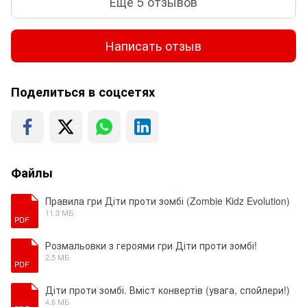
Еще 5 отзывов
Написать отзыв
Поделиться в соцсетях
Файлы
Правила гри Діти проти зомбі (Zombie Kidz Evolution)
11.3 МБ
PDF
Розмальовки з героями гри Діти проти зомбі!
2.5 МБ
PDF
Діти проти зомбі. Вміст конвертів (увага, спойлери!)
4.6 МБ