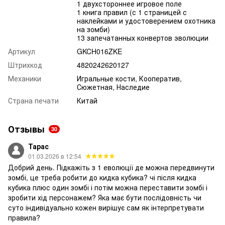
1 двухстороннее игровое поле
1 книга правил (с 1 страницей с
наклейками и удостоверением охотника
на зомби)
13 запечатанных конвертов эволюции
Артикул
GKCH016ZKE
Штрихкод
4820242620127
Механики
Игральные кости, Кооператив,
Сюжетная, Наследие
Страна печати
Китай
Отзывы
30
Тарас
01.03.2026 в 12:54
Добрий день. Підкажіть з 1 еволюції де можна передвинути
зомбі, це треба робити до кидка кубика? чі після кидка
кубика плюс один зомбі і потім можна переставити зомбі і
зробити хід персонажем? Яка має бути послідовність чи
суто індивідуально кожен вирішує сам як інтерпретувати
правила?