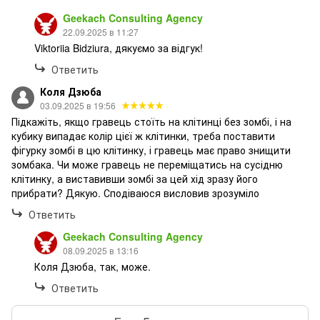
Geekach Consulting Agency
22.09.2025 в 11:27
Viktoriia Bidziura, дякуємо за відгук!
Ответить
Коля Дзюба
03.09.2025 в 19:56
Підкажіть, якщо гравець стоїть на клітинці без зомбі, і на
кубику випадає колір цієї ж клітинки, треба поставити
фігурку зомбі в цю клітинку, і гравець має право знищити
зомбака. Чи може гравець не переміщатись на сусідню
клітинку, а виставивши зомбі за цей хід зразу його
прибрати? Дякую. Сподіваюся висловив зрозуміло
Ответить
Geekach Consulting Agency
08.09.2025 в 13:16
Коля Дзюба, так, може.
Ответить