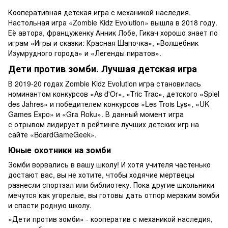
Кооперативная детская игра с механикой наследия.
Настольная игра «Zombie Kidz Evolution» вышла в 2018 году.
Её автора, француженку Анник Лобе, Гикач хорошо знает по
играм «Игры и сказки: Красная Шапочка», «Волшебник
Изумрудного города» и «Легенды пиратов».
Дети против зомби. Лучшая детская игра
В 2019-20 годах Zombie Kidz Evolution игра становилась
номинантом конкурсов «As d'Or», «Tric Trac», детского «Spiel
des Jahres» и победителем конкурсов «Les Trois Lys», «UK
Games Expo» и «Gra Roku». В данный момент игра
с отрывом лидирует в рейтинге лучших детских игр на
сайте «BoardGameGeek».
Юные охотники на зомби
Зомби ворвались в вашу школу! И хотя учителя частенько
достают вас, вы не хотите, чтобы ходячие мертвецы
разнесли спортзал или библиотеку. Пока другие школьники
мечутся как угорелые, вы готовы дать отпор мерзким зомби
и спасти родную школу.
«Дети против зомби» - кооператив с механикой наследия,