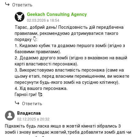
Ответить
Geekach Consulting Agency
02.03.2026 в 18:54
Тарас, добрий день! Послідовність дій передбачена
правилами, рекомендуємо дотримуватися такого
порядку 👇:
1. Кидаємо кубик та додаємо першого зомбі (згідно з
базовими правилами).
2. Додаємо другого зомбі (згідно з вказівкою на вашій
карті властивості персонажа).
3. Використовуємо властивість персонажа (саме на
цьому етапі, перед власним переміщенням, ви можете
пересунути будь-якого зомбі на сусідню клітинку).
4. Хід вашого персонажа.
Гарної гри! 🥰
Ответить
Владислав
02.12.2025 в 20:32
Підкажіть будь ласка якщо в жовтій кімнаті зібрались 3
зомбі і знову випадає жовтий,треба добавляти зомбі далі чи