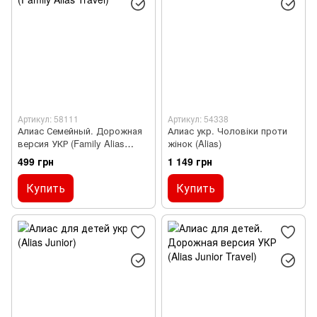
Артикул: 58111
Артикул: 54338
Алиас Семейный. Дорожная
Алиас укр. Чоловіки проти
версия УКР (Family Alias
жінок (Alias)
Travel)
499 грн
1 149 грн
Купить
Купить