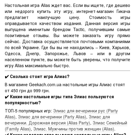
Настольная игра Alias ждет вас. Если вы ищете, где дешево
или недорого купить эту игру, интернет-магазин Гикача
предлагает наилучшую цену. Стоимость игры
оправдывается качеством издания. Данная версия игры
выпущена именитым брендом Tactic, получившим самые
позитивные отзывы. Вы можете заказать игру прямо
сейчас. Доставка осуществляется почтовыми компаниями
по всей Украине. Где бы вы не находились – Киев, Харьков,
Одесса, Днепр, Запорожье, Львов – или в другом
населенном пункте, вы можете быть уверены, что получите
игру Alias максимально быстро.
✔️ Сколько стоит игра Алиас?
В магазине Geekach.com.ua настольные игры Алиас стоят
от 450 грн до 999 грн.
✔️ Какие настольные игры типа Элиас пользуются
популярностью?
ТОП-5 популярных игр:
Элиас для вечеринки рус (Party
Alias)
,
Элиас для вечеринки (Party Alias)
,
Элиас для
вечеринки. Дорожная версия (Alias Party)
,
Элиас Семейный
(Family Alias)
,
Элиас. Мужчины против женщин (Alias)
.
✔️ Какие издательства выдают настольные игры Alias?