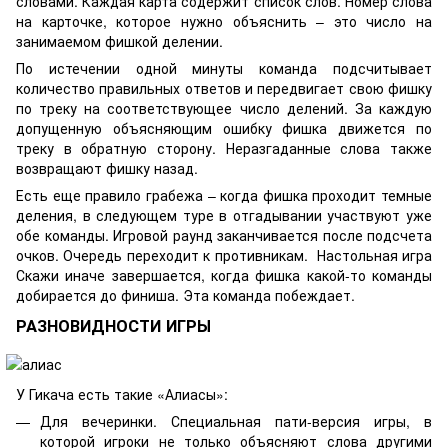
словами. Каждая карта содержит список слов. Номер слова
на карточке, которое нужно объяснить – это число на
занимаемом фишкой делении.
По истечении одной минуты команда подсчитывает
количество правильных ответов и передвигает свою фишку
по треку на соответствующее число делений. За каждую
допущенную объясняющим ошибку фишка движется по
треку в обратную сторону. Неразгаданные слова также
возвращают фишку назад.
Есть еще правило грабежа – когда фишка проходит темные
деления, в следующем туре в отгадывании участвуют уже
обе команды. Игровой раунд заканчивается после подсчета
очков. Очередь переходит к противникам. Настольная игра
Скажи иначе завершается, когда фишка какой-то команды
добирается до финиша. Эта команда побеждает.
РАЗНОВИДНОСТИ ИГРЫ
У Гикача есть такие «Алиасы»:
Для вечеринки. Специальная пати-версия игры, в
которой игроки не только объясняют слова другими