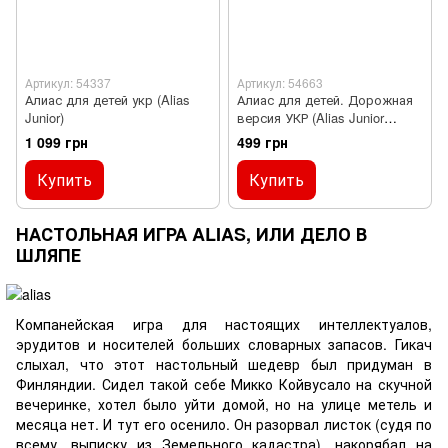
Артикул: 54337
Артикул: 54663
Алиас для детей укр (Alias
Алиас для детей. Дорожная
Junior)
версия УКР (Alias Junior
Travel)
1 099 грн
499 грн
Купить
Купить
НАСТОЛЬНАЯ ИГРА ALIAS, ИЛИ ДЕЛО В
ШЛЯПЕ
Компанейская игра для настоящих интеллектуалов,
эрудитов и носителей больших словарных запасов. Гикач
слыхал, что этот настольный шедевр был придуман в
Финляндии. Сидел такой себе Микко Койвусало на скучной
вечеринке, хотел было уйти домой, но на улице метель и
месяца нет. И тут его осенило. Он разорвал листок (судя по
всему, выписку из Земельного кадастра), накорябал на