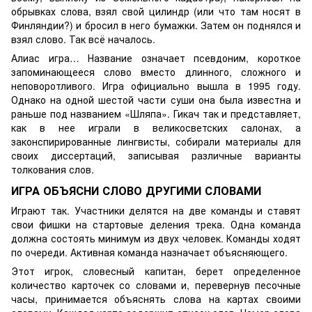
обрывках слова, взял свой цилиндр (или что там носят в
Финляндии?) и бросил в него бумажки. Затем он поднялся и
взял слово. Так всё началось.
Алиас игра… Название означает псевдоним, короткое
запоминающееся слово вместо длинного, сложного и
неповоротливого. Игра официально вышла в 1995 году.
Однако на одной шестой части суши она была известна и
раньше под названием «Шляпа». Гикач так и представляет,
как в нее играли в великосветских салонах, а
законспирированные лингвисты, собирали материалы для
своих диссертаций, записывая различные варианты
толкования слов.
ИГРА ОБЪЯСНИ СЛОВО ДРУГИМИ СЛОВАМИ
Играют так. Участники делятся на две команды и ставят
свои фишки на стартовые деления трека. Одна команда
должна состоять минимум из двух человек. Команды ходят
по очереди. Активная команда назначает объясняющего.
Этот игрок, словесный капитан, берет определенное
количество карточек со словами и, перевернув песочные
часы, принимается объяснять слова на картах своими