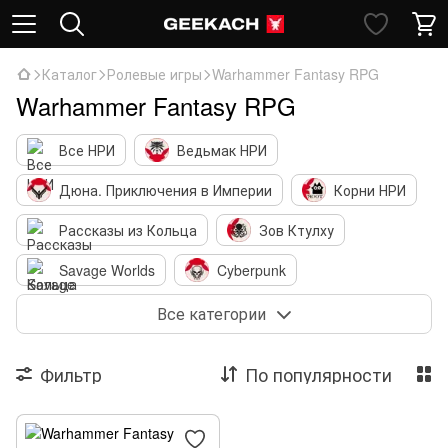
Каталог
Ролевые игры
Warhammer Fantasy RPG
Warhammer Fantasy RPG
Все НРИ
Ведьмак НРИ
Дюна. Приключения в Империи
Корни НРИ
Рассказы из Кольца
Зов Ктулху
Savage Worlds
Cyberpunk
Dragonbane
Dungeons & Dragons
Все категории
Fallout НРИ
Pathfinder
Vaesen
Фильтр
По популярности
Книги-игры
Миниатюры для НРИ