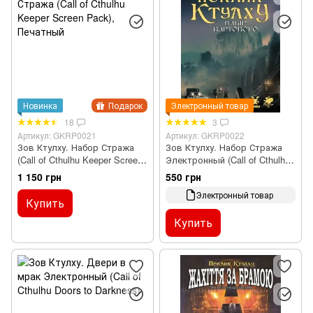
Новинка
Подарок
Электронный товар
18
3
Артикул: GKRP0021
Артикул: GKRP0022
Зов Ктулху. Набор Стража
Зов Ктулху. Набор Стража
(Call of Cthulhu Keeper Screen
Электронный (Call of Cthulhu
Pack), Печатный
Keeper Screen Pack),
1 150 грн
550 грн
Электронный
Электронный товар
Купить
Купить