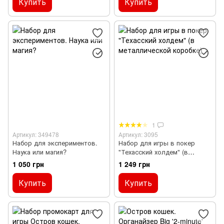
Купить
Купить
1
Артикул: 349478
Артикул: 3095
Набор для экспериментов.
Набор для игры в покер
Наука или магия?
"Техасский холдем" (в
металлической коробке)
1 050 грн
1 249 грн
Купить
Купить