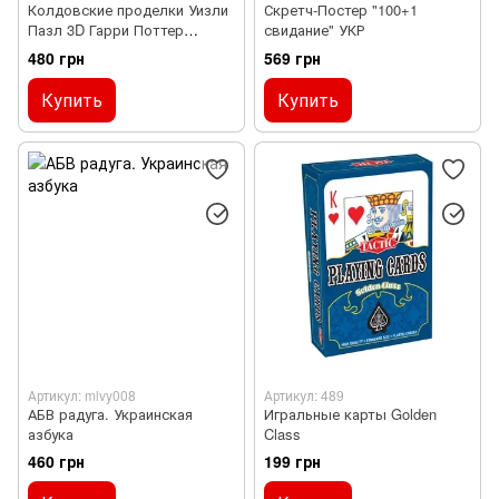
Колдовские проделки Уизли
Скретч-Постер "100+1
Пазл 3D Гарри Поттер
свидание" УКР
(Weasley's Wizard Wheezes
480 грн
569 грн
Set 3D puzzle Harry Potter)
Купить
Купить
Артикул: mlvy008
Артикул: 489
АБВ радуга. Украинская
Игральные карты Golden
азбука
Class
460 грн
199 грн