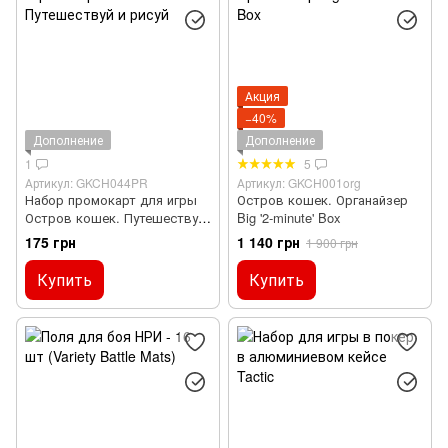
Акция
−40%
Дополнение
Дополнение
1
5
Артикул: GKCH044PR
Артикул: GKCH001org
Набор промокарт для игры
Остров кошек. Органайзер
Остров кошек. Путешествуй
Big '2-minute' Box
и рисуй
175 грн
1 140 грн
1 900 грн
Купить
Купить