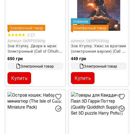
Новинка
Электронный товар
Электронный товар
3
Артикул: GKRP0036dg
Артикул: GKRP0045dg
Зов Ктулху. Двери в мрак
Зов Ктулху. Ужас за вратами
Электронный (Call of Cthulhu
(электронная версия) (Call of
Doors to Darkness)
Cthulhu: Gateways to Terror)
650 грн
449 грн
Электронный товар
Электронный товар
Купить
Купить