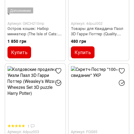
Дополнение
Артикул: GKCH210mp
Артикул: 4dpuz002
Остров кошек: Набор
Товары для Квиддича Пазл
миниатюр (The Isle of Cats:
3D Гарри Поттер (Quality
Miniature Pack)
Quidditch Supplies Set 3D
1 850 грн
480 грн
puzzle Harry Potter)
Купить
Купить
1
Артикул: 4dpuz003
Артикул: FGS65