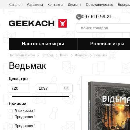
Перейти к основному контенту
Каталог
Магазины
Контакты
Дисконт
Сотрудничество
Бренд
097 610-59-21
Настольные игры
Ролевые игры
Настольные игры
Каталог
Книги
Фэнтези
Ведьмак
Ведьмак
Цена, грн
От Цена, грн
До Цена, грн
OK
Наличие
В наличии
1
Предзаказ
1
Предзаказ
1