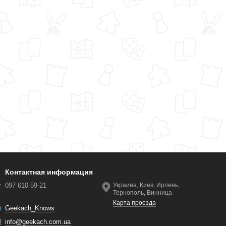
Контактная информация
097 610-59-21
Украина, Киев, Ирпень,
Тернополь, Винница
Карта проезда
Geekach_Knows
info@geekach.com.ua