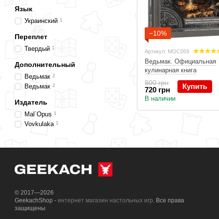
Язык
Украинский
1
−10%
Переплет
Твердый
1
Артикул: MOC059
Ведьмак. Официальная
Дополнительный
кулинарная книга
Ведьмак
2
800 грн
Купить
Ведьмак
2
720 грн
В наличии
Издатель
Mal`Opus
1
Vovkulaka
1
© 2017—2026
GeekachShop -
интернет магазин настольных игр
. Все права
защищены