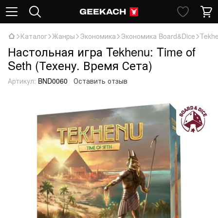
Каталог
Жанры
Экономика
Экономика Board&Dice
Tekhe
Настольная игра Tekhenu: Time of
Seth (Техену. Время Сета)
Артикул:
BND0060
Оставить отзыв