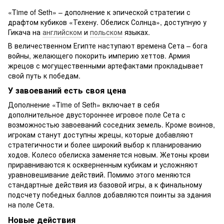
«Time of Seth» – дополнение к эпической стратегии с
драфтом кубиков «Техену. Обелиск Солнца», доступную у
Гикача на
английском
и
польском
языках.
В величественном Египте наступают времена Сета – бога
войны, желающего покорить империю хеттов. Армия
жрецов с могущественными артефактами прокладывает
свой путь к победам.
У завоеваний есть своя цена
Дополнение «Time of Seth» включает в себя
дополнительное двустороннее игровое поле Сета с
возможностью завоеваний соседних земель. Кроме воинов,
игрокам станут доступны жрецы, которые добавляют
стратегичности и более широкий выбор к планированию
ходов. Колесо обелиска заменяется новым. Жетоны крови
приравниваются к оскверненным кубикам и усложняют
уравновешивание действий. Помимо этого меняются
стандартные действия из базовой игры, а к финальному
подсчету победных баллов добавляются поинты за здания
на поле Сета.
Новые действия