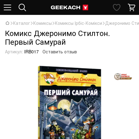
Каталог
Комиксы
Комиксы Ірбіс-Комікси
Джеронимо Сти
Комикс Джеронимо Стилтон.
Первый Самурай
Артикул:
IRB017
Оставить отзыв