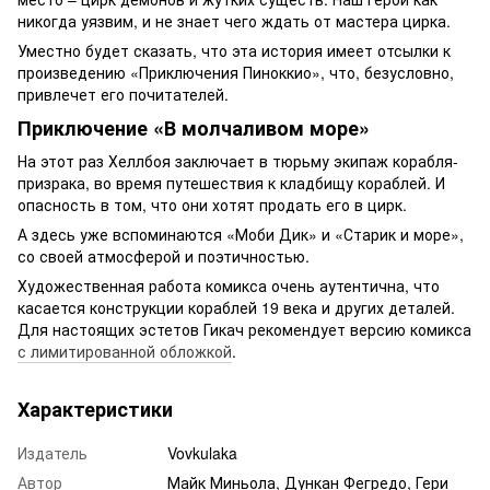
никогда уязвим, и не знает чего ждать от мастера цирка.
Уместно будет сказать, что эта история имеет отсылки к
произведению «Приключения Пиноккио», что, безусловно,
привлечет его почитателей.
Приключение «В молчаливом море»
На этот раз Хеллбоя заключает в тюрьму экипаж корабля-
призрака, во время путешествия к кладбищу кораблей. И
опасность в том, что они хотят продать его в цирк.
А здесь уже вспоминаются «Моби Дик» и «Старик и море»,
со своей атмосферой и поэтичностью.
Художественная работа комикса очень аутентична, что
касается конструкции кораблей 19 века и других деталей.
Для настоящих эстетов Гикач рекомендует версию комикса
с лимитированной обложкой
.
Характеристики
Издатель
Vovkulaka
Автор
Майк Миньола, Дункан Фегредо, Гери