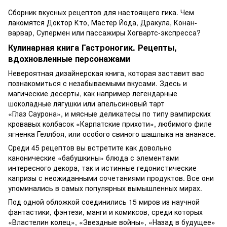
Сборник вкусных рецептов для настоящего гика. Чем
лакомятся Доктор Кто, Мастер Йода, Дракула, Конан-
варвар, Супермен или пассажиры Хогвартс-экспресса?
Кулинарная книга Гастроногик. Рецепты,
вдохновленные персонажами
Невероятная дизайнерская книга, которая заставит вас
познакомиться с незабываемыми вкусами. Здесь и
магические десерты, как например легендарные
шоколадные лягушки или апельсиновый тарт
«Глаз Саурона», и мясные деликатесы по типу вампирских
кровавых колбасок «Карпатские прихоти», любимого филе
ягненка Геллбоя, или особого свиного шашлыка на ананасе.
Среди 45 рецептов вы встретите как довольно
канонические «бабушкины» блюда с элементами
интересного декора, так и истинные гедонистические
капризы с неожиданными сочетаниями продуктов. Все они
упоминались в самых популярных вымышленных мирах.
Под одной обложкой соединились 15 миров из научной
фантастики, фэнтези, манги и комиксов, среди которых
«Властелин колец», «Звездные войны», «Назад в будущее»