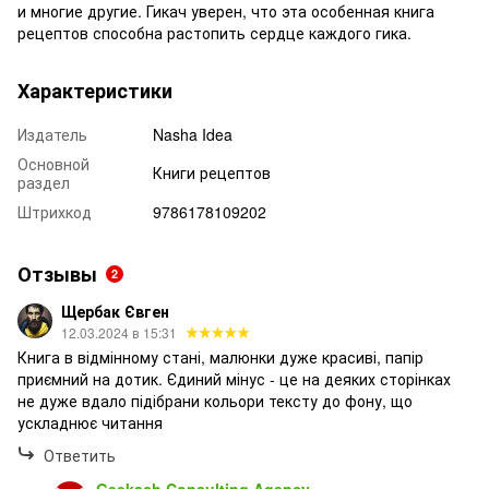
и многие другие. Гикач уверен, что эта особенная книга
рецептов способна растопить сердце каждого гика.
Характеристики
Издатель
Nasha Idea
Основной
Книги рецептов
раздел
Штрихкод
9786178109202
Отзывы
2
Щербак Євген
12.03.2024 в 15:31
Книга в відмінному стані, малюнки дуже красиві, папір
приємний на дотик. Єдиний мінус - це на деяких сторінках
не дуже вдало підібрани кольори тексту до фону, що
ускладнює читання
Ответить