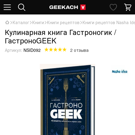
Каталог
Книги
Книги рецептов
Книги рецептов Nasha Id
Кулинарная книга Гастроногик /
ГастроноGEEK
Артикул:
NSID092
2 отзыва