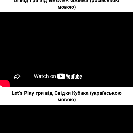
Огляд гри від BEAVER GAMES (російською
мовою)
Let's Play гри від Свідки Кубика (українською
мовою)