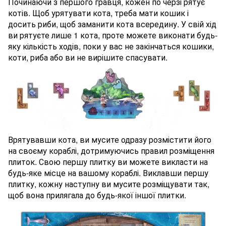
Починаючи з першого гравця, кожен по черзі рятує
котів. Щоб урятувати кота, треба мати кошик і
досить риби, щоб заманити кота всередину. У свій хід
ви рятуєте лише 1 кота, проте можете виконати будь-
яку кількість ходів, поки у вас не закінчаться кошики,
коти, риба або ви не вирішите спасувати.
Врятувавши кота, ви мусите одразу розмістити його
на своєму кораблі, дотримуючись правил розміщення
плиток. Свою першу плитку ви можете викласти на
будь-яке місце на вашому кораблі. Виклавши першу
плитку, кожну наступну ви мусите розміщувати так,
щоб вона прилягала до будь-якої іншої плитки.